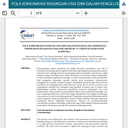
POLA KOMUNIKASI PASANGAN USIA DINI DALAM PENGELOLAAN EKSPEKTASI PERNIKAHAN (PASANGAN USIA DINI DIBAWAH 19 TAHUN DI KABUPATEN BANDUNG)