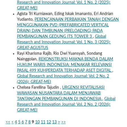
Research and Innovation Journal: Vol. 1 No. 2 (2025):
GREAT-MEI
Agista Tri Kurniawan, Eding Iskak Imananto, Eri Andrian
Yudianto,
PERENCANAAN PERBAIKAN TANAH DENGAN
MENGGUNAKAN PVD (PREFABRICATED VERTICAL
DRAIN) DAN TIMBUNAN (PRELOADING) PADA
PEMBANGUNAN GEDUNG ITS TOWER 3
,
Global
Research and Innovation Journal: Vol. 1 No. 3 (2025):
GREAT-AGUSTUS
Rayi Kharisma Rajib, Rio Dwi Yuansyah, Sondang
Nainggolan,
REKONSTRUKSI MAKNA BENDA DALAM
HUKUM WARIS INDONESIA: MENAKAR RELEVANSI
PASAL 499 KUHPERDATA TERHADAP ASET DIGITAL
,
Global Research and Innovation Journal: Vol. 2 No. 2
(2026): GREAT-MEI
Chelsea Farellina Tajudin ,
URGENSI REVITALISASI
WAWASAN NUSANTARA DALAM MENJAWAB
TANTANGAN PEMBANGUNAN DI INDONESIA
,
Global
Research and Innovation Journal: Vol. 2 No. 2 (2026):
GREAT-MEI
<<
<
4
5
6
7
8
9
10
11
12
13
>
>>