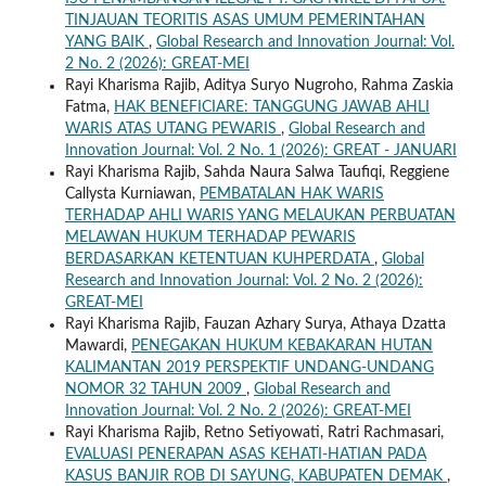
TINJAUAN TEORITIS ASAS UMUM PEMERINTAHAN
YANG BAIK
,
Global Research and Innovation Journal: Vol.
2 No. 2 (2026): GREAT-MEI
Rayi Kharisma Rajib, Aditya Suryo Nugroho, Rahma Zaskia
Fatma,
HAK BENEFICIARE: TANGGUNG JAWAB AHLI
WARIS ATAS UTANG PEWARIS
,
Global Research and
Innovation Journal: Vol. 2 No. 1 (2026): GREAT - JANUARI
Rayi Kharisma Rajib, Sahda Naura Salwa Taufiqi, Reggiene
Callysta Kurniawan,
PEMBATALAN HAK WARIS
TERHADAP AHLI WARIS YANG MELAUKAN PERBUATAN
MELAWAN HUKUM TERHADAP PEWARIS
BERDASARKAN KETENTUAN KUHPERDATA
,
Global
Research and Innovation Journal: Vol. 2 No. 2 (2026):
GREAT-MEI
Rayi Kharisma Rajib, Fauzan Azhary Surya, Athaya Dzatta
Mawardi,
PENEGAKAN HUKUM KEBAKARAN HUTAN
KALIMANTAN 2019 PERSPEKTIF UNDANG-UNDANG
NOMOR 32 TAHUN 2009
,
Global Research and
Innovation Journal: Vol. 2 No. 2 (2026): GREAT-MEI
Rayi Kharisma Rajib, Retno Setiyowati, Ratri Rachmasari,
EVALUASI PENERAPAN ASAS KEHATI-HATIAN PADA
KASUS BANJIR ROB DI SAYUNG, KABUPATEN DEMAK
,