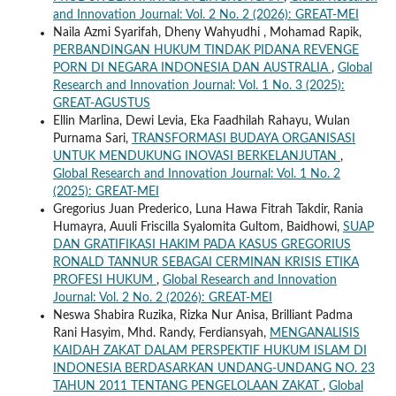
and Innovation Journal: Vol. 2 No. 2 (2026): GREAT-MEI
Naila Azmi Syarifah, Dheny Wahyudhi , Mohamad Rapik,
PERBANDINGAN HUKUM TINDAK PIDANA REVENGE
PORN DI NEGARA INDONESIA DAN AUSTRALIA
,
Global
Research and Innovation Journal: Vol. 1 No. 3 (2025):
GREAT-AGUSTUS
Ellin Marlina, Dewi Levia, Eka Faadhilah Rahayu, Wulan
Purnama Sari,
TRANSFORMASI BUDAYA ORGANISASI
UNTUK MENDUKUNG INOVASI BERKELANJUTAN
,
Global Research and Innovation Journal: Vol. 1 No. 2
(2025): GREAT-MEI
Gregorius Juan Prederico, Luna Hawa Fitrah Takdir, Rania
Humayra, Auuli Friscilla Syalomita Gultom, Baidhowi,
SUAP
DAN GRATIFIKASI HAKIM PADA KASUS GREGORIUS
RONALD TANNUR SEBAGAI CERMINAN KRISIS ETIKA
PROFESI HUKUM
,
Global Research and Innovation
Journal: Vol. 2 No. 2 (2026): GREAT-MEI
Neswa Shabira Ruzika, Rizka Nur Anisa, Brilliant Padma
Rani Hasyim, Mhd. Randy, Ferdiansyah,
MENGANALISIS
KAIDAH ZAKAT DALAM PERSPEKTIF HUKUM ISLAM DI
INDONESIA BERDASARKAN UNDANG-UNDANG NO. 23
TAHUN 2011 TENTANG PENGELOLAAN ZAKAT
,
Global