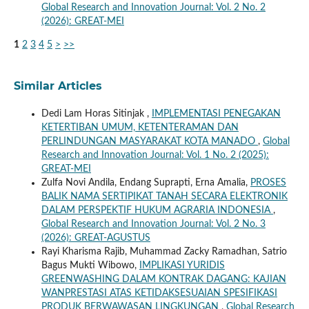
Global Research and Innovation Journal: Vol. 2 No. 2
(2026): GREAT-MEI
1
2
3
4
5
>
>>
Similar Articles
Dedi Lam Horas Sitinjak ,
IMPLEMENTASI PENEGAKAN
KETERTIBAN UMUM, KETENTERAMAN DAN
PERLINDUNGAN MASYARAKAT KOTA MANADO
,
Global
Research and Innovation Journal: Vol. 1 No. 2 (2025):
GREAT-MEI
Zulfa Novi Andila, Endang Suprapti, Erna Amalia,
PROSES
BALIK NAMA SERTIPIKAT TANAH SECARA ELEKTRONIK
DALAM PERSPEKTIF HUKUM AGRARIA INDONESIA
,
Global Research and Innovation Journal: Vol. 2 No. 3
(2026): GREAT-AGUSTUS
Rayi Kharisma Rajib, Muhammad Zacky Ramadhan, Satrio
Bagus Mukti Wibowo,
IMPLIKASI YURIDIS
GREENWASHING DALAM KONTRAK DAGANG: KAJIAN
WANPRESTASI ATAS KETIDAKSESUAIAN SPESIFIKASI
PRODUK BERWAWASAN LINGKUNGAN
,
Global Research