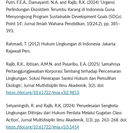
Putri, F.E.A., Damayanti, N.A. and Rajib, R.K. (2024) 'Urgensi
Perlindungan Ekosistem Terumbu Karang di Indonesia Guna
Menyongsong Program Sustainable Development Goals (SDGs)
Point 14', Jurnal Ilmiah Wahana Pendidikan, 10(24.2), pp. 385–
393.
Rahmadi, T. (2012) Hukum Lingkungan di Indonesia. Jakarta:
Rajawali Pers.
Rajib, R.K., Ibtisan, A.M.N. and Pasaribu, E.A. (2025) 'Lemahnya
Pertanggungjawaban Korporasi Tambang terhadap Pencemaran
Lingkungan: Solusi Penerapan Sanksi Hukum dan Pemulihan
Ekologis', Jurnal Multidisiplin Ilmu Akademik, 3(2). doi:
https://doi.org/10.61722/jmia.v3i2.9853
.
Setyaningsih, R. and Rajib, R.K. (2024) 'Penyelesaian Sengketa
Lingkungan Ditinjau dari Hukum Perdata Melalui Gugatan Class
Action', Jurnal Multidisiplin Ilmu Akademik, 1(3), pp. 263–268. doi:
https://doi.org/10.61722/jmia.v1i3.1414