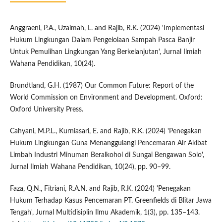
Anggraeni, P.A., Uzaimah, L. and Rajib, R.K. (2024) 'Implementasi
Hukum Lingkungan Dalam Pengelolaan Sampah Pasca Banjir
Untuk Pemulihan Lingkungan Yang Berkelanjutan', Jurnal Ilmiah
Wahana Pendidikan, 10(24).
Brundtland, G.H. (1987) Our Common Future: Report of the
World Commission on Environment and Development. Oxford:
Oxford University Press.
Cahyani, M.P.L., Kurniasari, E. and Rajib, R.K. (2024) 'Penegakan
Hukum Lingkungan Guna Menanggulangi Pencemaran Air Akibat
Limbah Industri Minuman Beralkohol di Sungai Bengawan Solo',
Jurnal Ilmiah Wahana Pendidikan, 10(24), pp. 90–99.
Faza, Q.N., Fitriani, R.A.N. and Rajib, R.K. (2024) 'Penegakan
Hukum Terhadap Kasus Pencemaran PT. Greenfields di Blitar Jawa
Tengah', Jurnal Multidisiplin Ilmu Akademik, 1(3), pp. 135–143.