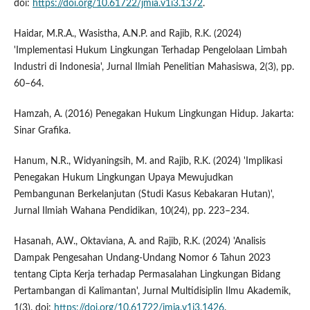
doi:
https://doi.org/10.61722/jmia.v1i3.1372
.
Haidar, M.R.A., Wasistha, A.N.P. and Rajib, R.K. (2024)
'Implementasi Hukum Lingkungan Terhadap Pengelolaan Limbah
Industri di Indonesia', Jurnal Ilmiah Penelitian Mahasiswa, 2(3), pp.
60–64.
Hamzah, A. (2016) Penegakan Hukum Lingkungan Hidup. Jakarta:
Sinar Grafika.
Hanum, N.R., Widyaningsih, M. and Rajib, R.K. (2024) 'Implikasi
Penegakan Hukum Lingkungan Upaya Mewujudkan
Pembangunan Berkelanjutan (Studi Kasus Kebakaran Hutan)',
Jurnal Ilmiah Wahana Pendidikan, 10(24), pp. 223–234.
Hasanah, A.W., Oktaviana, A. and Rajib, R.K. (2024) 'Analisis
Dampak Pengesahan Undang-Undang Nomor 6 Tahun 2023
tentang Cipta Kerja terhadap Permasalahan Lingkungan Bidang
Pertambangan di Kalimantan', Jurnal Multidisiplin Ilmu Akademik,
1(3). doi:
https://doi.org/10.61722/jmia.v1i3.1426
.