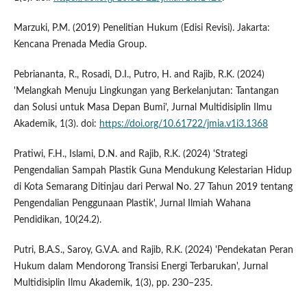
Marzuki, P.M. (2019) Penelitian Hukum (Edisi Revisi). Jakarta:
Kencana Prenada Media Group.
Pebriananta, R., Rosadi, D.I., Putro, H. and Rajib, R.K. (2024)
'Melangkah Menuju Lingkungan yang Berkelanjutan: Tantangan
dan Solusi untuk Masa Depan Bumi', Jurnal Multidisiplin Ilmu
Akademik, 1(3). doi:
https://doi.org/10.61722/jmia.v1i3.1368
Pratiwi, F.H., Islami, D.N. and Rajib, R.K. (2024) 'Strategi
Pengendalian Sampah Plastik Guna Mendukung Kelestarian Hidup
di Kota Semarang Ditinjau dari Perwal No. 27 Tahun 2019 tentang
Pengendalian Penggunaan Plastik', Jurnal Ilmiah Wahana
Pendidikan, 10(24.2).
Putri, B.A.S., Saroy, G.V.A. and Rajib, R.K. (2024) 'Pendekatan Peran
Hukum dalam Mendorong Transisi Energi Terbarukan', Jurnal
Multidisiplin Ilmu Akademik, 1(3), pp. 230–235.