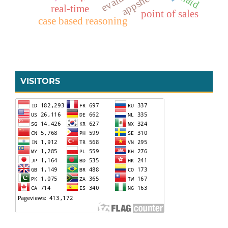
appsheet
haid
real-time
point of sales
case based reasoning
VISITORS