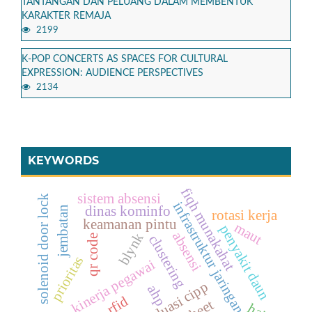
TANTANGAN DAN PELUANG DALAM MEMBENTUK
KARAKTER REMAJA
2199
K-POP CONCERTS AS SPACES FOR CULTURAL
EXPRESSION: AUDIENCE PERSPECTIVES
2134
KEYWORDS
fiqh munakahat
sistem absensi
solenoid door lock
infrastruktur jaringan
dinas kominfo
jembatan
rotasi kerja
keamanan pintu
maut
penyakit daun
absensi
blynk
clustering
qr code
prioritas
kinerja pegawai
evaluasi cipp
ahp
rfid