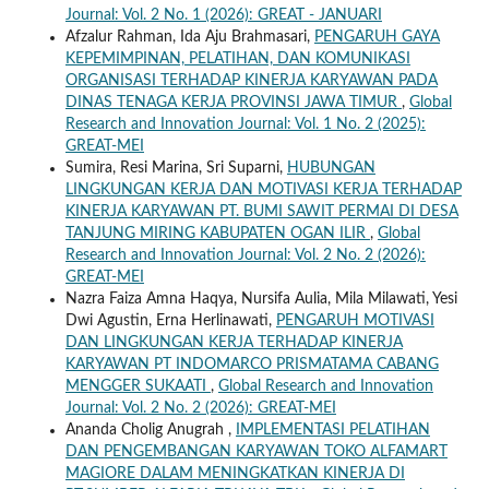
Journal: Vol. 2 No. 1 (2026): GREAT - JANUARI
Afzalur Rahman, Ida Aju Brahmasari,
PENGARUH GAYA
KEPEMIMPINAN, PELATIHAN, DAN KOMUNIKASI
ORGANISASI TERHADAP KINERJA KARYAWAN PADA
DINAS TENAGA KERJA PROVINSI JAWA TIMUR
,
Global
Research and Innovation Journal: Vol. 1 No. 2 (2025):
GREAT-MEI
Sumira, Resi Marina, Sri Suparni,
HUBUNGAN
LINGKUNGAN KERJA DAN MOTIVASI KERJA TERHADAP
KINERJA KARYAWAN PT. BUMI SAWIT PERMAI DI DESA
TANJUNG MIRING KABUPATEN OGAN ILIR
,
Global
Research and Innovation Journal: Vol. 2 No. 2 (2026):
GREAT-MEI
Nazra Faiza Amna Haqya, Nursifa Aulia, Mila Milawati, Yesi
Dwi Agustin, Erna Herlinawati,
PENGARUH MOTIVASI
DAN LINGKUNGAN KERJA TERHADAP KINERJA
KARYAWAN PT INDOMARCO PRISMATAMA CABANG
MENGGER SUKAATI
,
Global Research and Innovation
Journal: Vol. 2 No. 2 (2026): GREAT-MEI
Ananda Cholig Anugrah ,
IMPLEMENTASI PELATIHAN
DAN PENGEMBANGAN KARYAWAN TOKO ALFAMART
MAGIORE DALAM MENINGKATKAN KINERJA DI