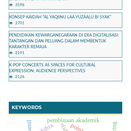
3596
KONSEP KAIDAH “AL YAQIINU LAA YUZAALU BI SYAK”
2701
PENDIDIKAN KEWARGANEGARAAN DI ERA DIGITALISASI:
TANTANGAN DAN PELUANG DALAM MEMBENTUK
KARAKTER REMAJA
2191
K-POP CONCERTS AS SPACES FOR CULTURAL
EXPRESSION: AUDIENCE PERSPECTIVES
2126
KEYWORDS
pembinaan akademik
paskibra
rfid