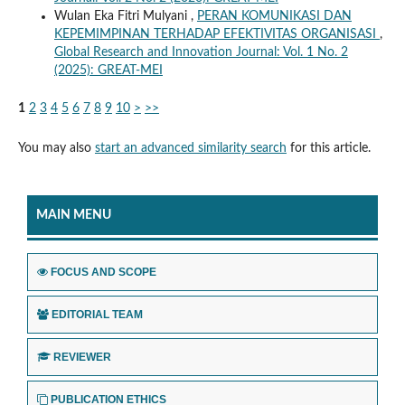
Wulan Eka Fitri Mulyani ,
PERAN KOMUNIKASI DAN
KEPEMIMPINAN TERHADAP EFEKTIVITAS ORGANISASI
,
Global Research and Innovation Journal: Vol. 1 No. 2
(2025): GREAT-MEI
1
2
3
4
5
6
7
8
9
10
>
>>
You may also
start an advanced similarity search
for this article.
MAIN MENU
FOCUS AND SCOPE
EDITORIAL TEAM
REVIEWER
PUBLICATION ETHICS