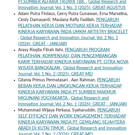
PT.SUMBER ALFARIA TRIJAYA TBK.
,
Global Research and
Innovation Journal: Vol. 1 No. 3 (2025): GREAT-AGUSTUS
Adam Putra Firdaus, Gerry Putra Gunawan, Erna Marselina,
Cindy Damayanti, Maulana Rafly Fadillah,
PENGARUH
PELATIHAN KERJA DAN MOTIVASI KERJA TERHADAP
KINERJA KARYAWAN PADA UMKM ARTISTRY BRACELET
,
Global Research and Innovation Journal: Vol. 2 No. 1
(2026): GREAT - JANUARI
Arasy Risqita Fitrah Ilahi,
PENGARUH PROGRAM
PELATIHAN, KOMPENSASI, DAN PENGEMBANGAN
KARIR TERHADAP KINERJA KARYAWAN PT. CITRA NOVA
WISATA BANGKALAN
,
Global Research and Innovation
Journal: Vol. 1 No. 2 (2025): GREAT-MEI
Gitania Primus Permatasari , Aan Rahman,
PENGARUH
BEBAN KERJA DAN LINGKUNGAN KERJA TERHADAP
KINERJA KARYAWAN PADA PT SUMBER MAKMUR
MIGUNANI YOGYAKARTA
,
Global Research and
Innovation Journal: Vol. 2 No. 1 (2026): GREAT - JANUARI
Muhammad Wijaya Perkasa, Syaharuddin,
PENGARUH
SELF EFFICACY DAN WORK ENGAGEMENT TERHADAP
KINERJA KARYAWAN PADA PT. GEMILANG SEJAHTERA
ABADI DI KUTAI TIMUR
,
Global Research and Innovation
Journal: Vol. 2 No. 2 (2026): GREAT-MEI