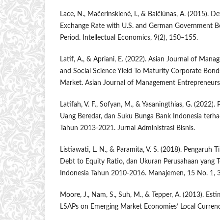
Lace, N., Mačerinskienė, I., & Balčiūnas, A. (2015).
Exchange Rate with U.S. and German Government Bond
Period. Intellectual Economics, 9(2), 150–155.
Latif, A., & Apriani, E. (2022). Asian Journal of Ma
and Social Science Yield To Maturity Corporate Bond
Market. Asian Journal of Management Entrepreneurshi
Latifah, V. F., Sofyan, M., & Yasaningthias, G. (2022).
Uang Beredar, dan Suku Bunga Bank Indonesia terha
Tahun 2013-2021. Jurnal Administrasi Bisnis.
Listiawati, L. N., & Paramita, V. S. (2018). Pengaruh T
Debt to Equity Ratio, dan Ukuran Perusahaan yang Te
Indonesia Tahun 2010-2016. Manajemen, 15 No. 1, 
Moore, J., Nam, S., Suh, M., & Tepper, A. (2013). Est
LSAPs on Emerging Market Economies’ Local Curren