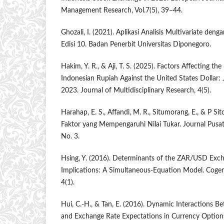
Management Research, Vol.7(5), 39–44.
Ghozali, I. (2021). Aplikasi Analisis Multivariate d
Edisi 10. Badan Penerbit Universitas Diponegoro.
Hakim, Y. R., & Aji, T. S. (2025). Factors Affecting t
Indonesian Rupiah Against the United States Dollar
2023. Journal of Multidisciplinary Research, 4(5).
Harahap, E. S., Affandi, M. R., Situmorang, E., & P Sito
Faktor yang Mempengaruhi Nilai Tukar. Journal Pusat
No. 3.
Hsing, Y. (2016). Determinants of the ZAR/USD Exch
Implications: A Simultaneous-Equation Model. Coge
4(1).
Hui, C.-H., & Tan, E. (2016). Dynamic Interactions
and Exchange Rate Expectations in Currency Option