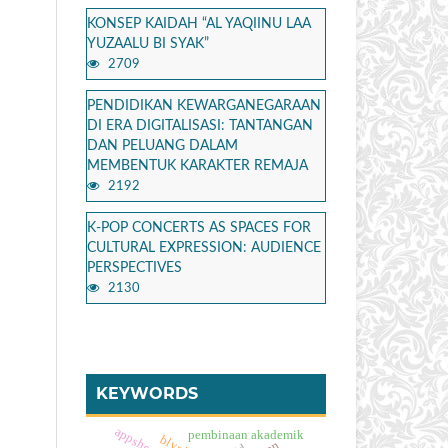
KONSEP KAIDAH “AL YAQIINU LAA
YUZAALU BI SYAK”
2709
PENDIDIKAN KEWARGANEGARAAN
DI ERA DIGITALISASI: TANTANGAN
DAN PELUANG DALAM
MEMBENTUK KARAKTER REMAJA
2192
K-POP CONCERTS AS SPACES FOR
CULTURAL EXPRESSION: AUDIENCE
PERSPECTIVES
2130
KEYWORDS
appsheet
pembinaan akademik
blynk