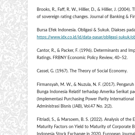
Brooks, R., Faff, R. W., Hillier, D., & Hillier, J. (2004
of sovereign rating changes. Journal of Banking & Fi
Bursa Efek Indonesia. Obligasi & Sukuk. Diakses pa
https://www.idx.co.id/id/data-pasar/obligasi-sukuk/ob
Cantor, R., & Packer, F. (1996). Determinants and Im
Ratings. FRBNY Economic Policy Review, 40–52.
Cassel, G. (1967). The Theory of Social Economy.
Firmansyah, M. W., & Nuzula, N. F. (2017). Pengaruh 
Bunga Indonesia Relatif terhadap Amerika Serikat pa
(Implementasi Purchasing Power Parity International F
Administrasi Bisnis (JAB), Vol.47 No. 2(2).
Fitriadi, S., & Marsoem, B. S. (2022). Analysis of the
Maturity Factors on Yield to Maturity of Corporate 
Indonesia Stock Exchange in 2020. European Journal