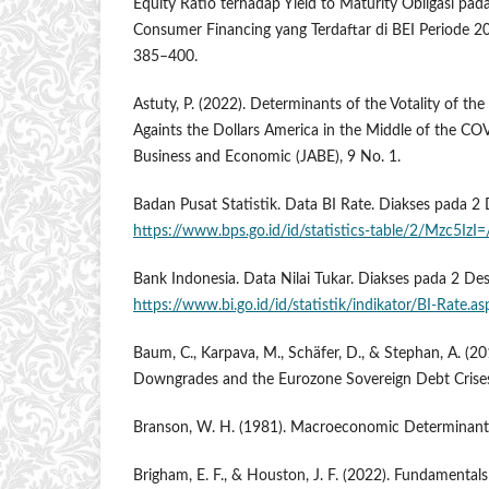
Equity Ratio terhadap Yield to Maturity Obligasi pa
Consumer Financing yang Terdaftar di BEI Periode 20
385–400.
Astuty, P. (2022). Determinants of the Votality of t
Againts the Dollars America in the Middle of the CO
Business and Economic (JABE), 9 No. 1.
Badan Pusat Statistik. Data BI Rate. Diakses pada 
https://www.bps.go.id/id/statistics-table/2/Mzc5IzI=
Bank Indonesia. Data Nilai Tukar. Diakses pada 2 D
https://www.bi.go.id/id/statistik/indikator/BI-Rate.as
Baum, C., Karpava, M., Schäfer, D., & Stephan, A. (2
Downgrades and the Eurozone Sovereign Debt Crise
Branson, W. H. (1981). Macroeconomic Determinants
Brigham, E. F., & Houston, J. F. (2022). Fundamental