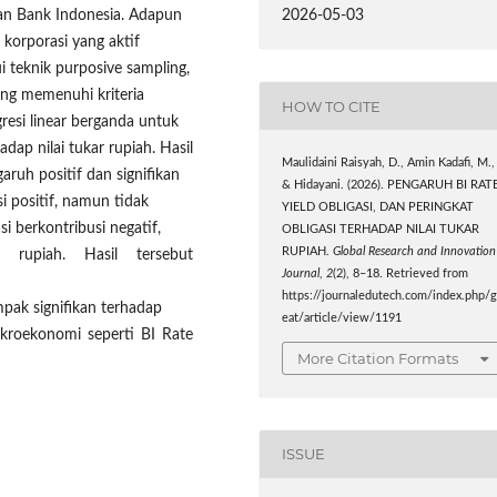
2026-05-03
dan Bank Indonesia. Adapun
 korporasi yang aktif
i teknik purposive sampling,
yang memenuhi kriteria
HOW TO CITE
gresi linear berganda untuk
dap nilai tukar rupiah. Hasil
Maulidaini Raisyah, D., Amin Kadafi, M.,
ruh positif dan signifikan
& Hidayani. (2026). PENGARUH BI RATE
si positif, namun tidak
YIELD OBLIGASI, DAN PERINGKAT
si berkontribusi negatif,
OBLIGASI TERHADAP NILAI TUKAR
RUPIAH.
Global Research and Innovation
 rupiah. Hasil tersebut
Journal
,
2
(2), 8–18. Retrieved from
https://journaledutech.com/index.php/g
pak signifikan terhadap
eat/article/view/1191
akroekonomi seperti BI Rate
More Citation Formats
ISSUE