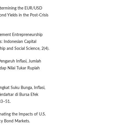
 Determining the EUR/USD
 Yields in the Post-Crisis
nagement Entrepreneurship
s: Indonesian Capital
p and Social Science, 2(4).
 Pengaruh Inflasi, Jumlah
dap Nilai Tukar Rupiah
ingkat Suku Bunga, Inflasi,
rdaftar di Bursa Efek
33–51.
imating the Impacts of U.S.
cy Bond Markets.