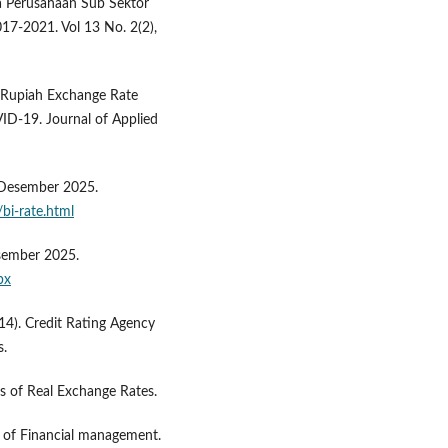
da Perusahaan Sub Sektor
17-2021. Vol 13 No. 2(2),
he Rupiah Exchange Rate
VID-19. Journal of Applied
2 Desember 2025.
/bi-rate.html
esember 2025.
px
014). Credit Rating Agency
s.
 of Real Exchange Rates.
s of Financial management.