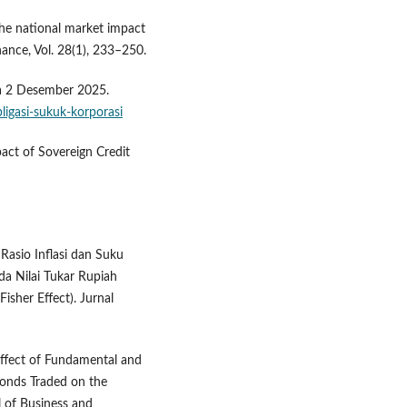
). The national market impact
nance, Vol. 28(1), 233–250.
da 2 Desember 2025.
ligasi-sukuk-korporasi
pact of Sovereign Credit
Rasio Inflasi dan Suku
da Nilai Tukar Rupiah
isher Effect). Jurnal
 Effect of Fundamental and
Bonds Traded on the
 of Business and