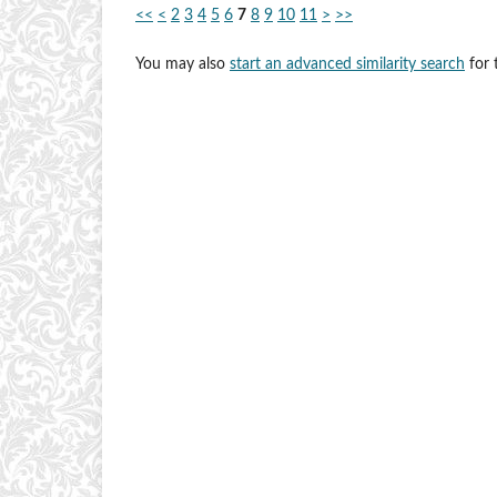
<<
<
2
3
4
5
6
7
8
9
10
11
>
>>
You may also
start an advanced similarity search
for t