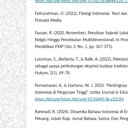
https://doi.org/https://doi.org/10.58218/alinea.v2i1.
Fathurahman, O. (2022). Filologi Indonesia: Teori dan
Prenada Media.
Fauzan, R. (2020, November). Penulisan Sejarah Lok
Religio Hingga Pendekatan Multidimensional). In Pro
Pendidikan FKIP (Vol. 3, No. 1, pp. 367-375).
Luturmas, S., Berlianty, T., & Balik, A. (2022). Pelest
sebagai upaya perlindungan ekspresi budaya tradisio
Hukum, 2(1), 69-78.
Purnamasari, A., & Hartono, W. J. 2023. “Pentingny
Indonesia di Perguruan Tinggi”. Jotika Journal in Educ
https://doi.org/https://doi.org/10.56445/jje.v2i2.84
.
Rahmadi, R. (2024). Dinamika Bahasa Indonesia di Er
Peluang. Jubah Raja: Jurnal Bahasa, Sastra, Dan Peng