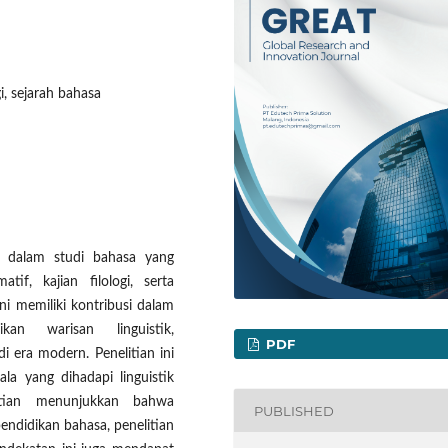
gi, sejarah bahasa
al dalam studi bahasa yang
if, kajian filologi, serta
i memiliki kontribusi dalam
an warisan linguistik,
PDF
 era modern. Penelitian ini
la yang dihadapi linguistik
elitian menunjukkan bahwa
PUBLISHED
endidikan bahasa, penelitian