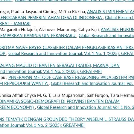
 LEGAL
,
Global Research and Innovation Journal: Vol. 1 No. 3 (2025): GR
regar, Pradita Tasyarani Ginting, Miftha Rizkina,
ANALISIS IMPLEMENTAS
ENGGARAAN PEMERINTAHAN DESA DI INDONESIA
,
Global Researc
 GREAT - JANUARI
 Margaretta Hutajulu, Alvinover Manurung, Cahyo Fajri,
ANALISIS HUKU
GEMPARKAN KAMPUS UIN PEKANBARU
,
Global Research and Innovati
RITMA NAIVE BAYES CLASSIFIER DALAM PENGKLASIFIKASIAN TEKS
TOP
,
Global Research and Innovation Journal: Vol. 1 No. 1 (2025): GREAT
NJANG MAULID DI BANTEN SEBAGAI TRADISI, MAKNA, DAN
and Innovation Journal: Vol. 1 No. 2 (2025): GREAT-MEI
mpul,
PENERAPAN METODE CASE BASE REASONING PADA SISTEM PA
EM REPRODUKSI WANITA
,
Global Research and Innovation Journal: Vol.
nnisa Afifah Chyka M. G. T, Laila Muparrohah, Saif Furqon, Tiara Herma
INAMIKA SOSIO-DEMOGRAFI DI PROVINSI BANTEN DALAM
GREEN ECONOMY)
,
Global Research and Innovation Journal: Vol. 1 No. 
IS TEMATIK DENGAN GROUNDED THEORY ANSELM L. STRAUSS D
ation Journal: Vol. 1 No. 2 (2025): GREAT-MEI