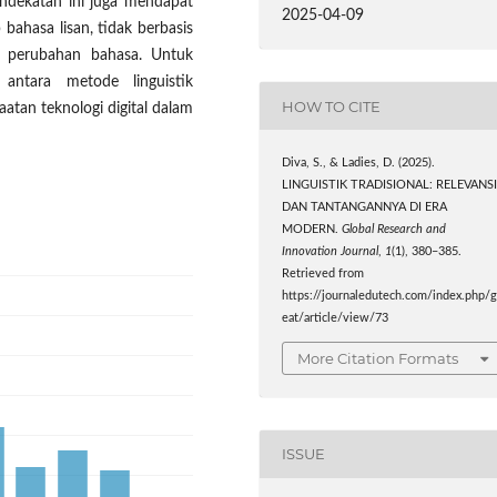
pendekatan ini juga mendapat
2025-04-09
bahasa lisan, tidak berbasis
ap perubahan bahasa. Untuk
i antara metode linguistik
HOW TO CITE
atan teknologi digital dalam
Diva, S., & Ladies, D. (2025).
LINGUISTIK TRADISIONAL: RELEVANS
DAN TANTANGANNYA DI ERA
MODERN.
Global Research and
Innovation Journal
,
1
(1), 380–385.
Retrieved from
https://journaledutech.com/index.php/g
eat/article/view/73
More Citation Formats
ISSUE