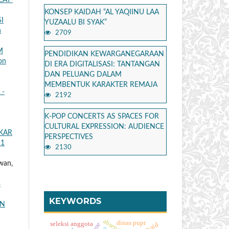
EAT-
KONSEP KAIDAH “AL YAQIINU LAA
I
YUZAALU BI SYAK”
h
2709
M
PENDIDIKAN KEWARGANEGARAAN
on
DI ERA DIGITALISASI: TANTANGAN
DAN PELUANG DALAM
MEMBENTUK KARAKTER REMAJA
 -
2192
K-POP CONCERTS AS SPACES FOR
CULTURAL EXPRESSION: AUDIENCE
KAR
PERSPECTIVES
 1
2130
wan,
3
KEYWORDS
AN
absensi
dinas pupr
seleksi anggota
haid