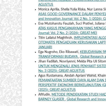
INDONESIA MELALUI PENJAMINAN ASPEK
AGUSTUS
Monica Aprilia, Shella Yulia Riska, Nur Lanna Si
ASAS GOOD GOVERNANCE DALAM PENYEL
and Innovation Journal: Vol. 2 No. 1 (2026):
Eva Mutoharotu Fauziah, Suci Pratiwi, Juliana
ATAS KASUS PENGANIAYAAN YANG MENG
Journal: Vol. 2 No. 2 (2026): GREAT-MEI
Titin Lailatul Maghfiroh,
IMPLEMENTASI ALGO
OTOMATIS PENGADUAN KERUSAKAN LAP
JANUARI
Ega Nugroho, Eko Ribawati,
KEBUDAYAAN PA
TRANSFORMASI BUDAYA
,
Global Research 
Jihan Fadillah, Novriyenni, Melda Pita Uli Sito
UNTUK MENGENALI JENIS PENYAKIT SIST
No. 3 (2025): GREAT-AGUSTUS
Agus Rustamana, Aindah Apriani Wahid, Khairu
PEMANFAATAN SUMBER DAYA ALAM DAN D
PERSPEKTIF EKONOMI BERKELANJUTAN (
(2025): GREAT-AGUSTUS
Afifudin,
METODE PENDEKATAN STUDI HAD
BARNEY GLASER
,
Global Research and Innov