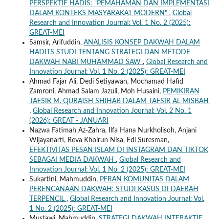
PERSPEKTIF HADIS: “PEMAHAMAN DAN IMPLEMENTASI
DALAM KONTEKS MASYARAKAT MODERN"
,
Global
Research and Innovation Journal: Vol. 1 No. 2 (2025):
GREAT-MEI
Samsir, Arifuddin,
ANALISIS KONSEP DAKWAH DALAM
HADITS STUDI TENTANG STRATEGI DAN METODE
DAKWAH NABI MUHAMMAD SAW
,
Global Research and
Innovation Journal: Vol. 1 No. 2 (2025): GREAT-MEI
Ahmad Fajar Ali, Dedi Setiyawan, Mochamad Hafid
Zamroni, Ahmad Salam Jazuli, Moh Husaini,
PEMIKIRAN
TAFSIR M. QURAISH SHIHAB DALAM TAFSIR AL-MISBAH
,
Global Research and Innovation Journal: Vol. 2 No. 1
(2026): GREAT - JANUARI
Nazwa Fatimah Az-Zahra, Ilfa Hana Nurkholisoh, Anjani
Wijayanarti, Reva Khoirun Nisa, Edi Suresman,
EFEKTIVITAS PESAN ISLAM DI INSTAGRAM DAN TIKTOK
SEBAGAI MEDIA DAKWAH
,
Global Research and
Innovation Journal: Vol. 1 No. 2 (2025): GREAT-MEI
Sukartini, Mahmuddin,
PERAN KOMUNITAS DALAM
PERENCANAAN DAKWAH: STUDI KASUS DI DAERAH
TERPENCIL
,
Global Research and Innovation Journal: Vol.
1 No. 2 (2025): GREAT-MEI
Mustawi, Mahmuddin,
STRATEGI DAKWAH INTERAKTIF