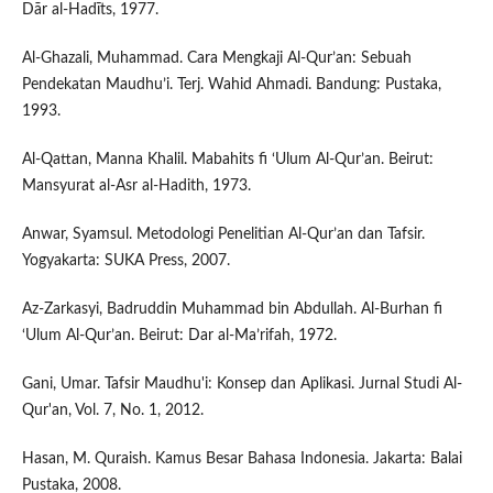
Dār al-Hadīts, 1977.
Al-Ghazali, Muhammad. Cara Mengkaji Al-Qur’an: Sebuah
Pendekatan Maudhu’i. Terj. Wahid Ahmadi. Bandung: Pustaka,
1993.
Al-Qattan, Manna Khalil. Mabahits fi ‘Ulum Al-Qur’an. Beirut:
Mansyurat al-Asr al-Hadith, 1973.
Anwar, Syamsul. Metodologi Penelitian Al-Qur’an dan Tafsir.
Yogyakarta: SUKA Press, 2007.
Az-Zarkasyi, Badruddin Muhammad bin Abdullah. Al-Burhan fi
‘Ulum Al-Qur’an. Beirut: Dar al-Ma’rifah, 1972.
Gani, Umar. Tafsir Maudhu'i: Konsep dan Aplikasi. Jurnal Studi Al-
Qur'an, Vol. 7, No. 1, 2012.
Hasan, M. Quraish. Kamus Besar Bahasa Indonesia. Jakarta: Balai
Pustaka, 2008.