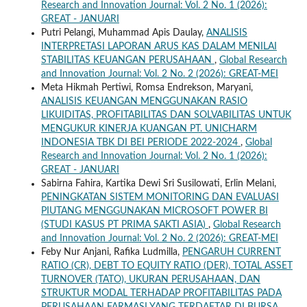
Research and Innovation Journal: Vol. 2 No. 1 (2026):
GREAT - JANUARI
Putri Pelangi, Muhammad Apis Daulay,
ANALISIS
INTERPRETASI LAPORAN ARUS KAS DALAM MENILAI
STABILITAS KEUANGAN PERUSAHAAN
,
Global Research
and Innovation Journal: Vol. 2 No. 2 (2026): GREAT-MEI
Meta Hikmah Pertiwi, Romsa Endrekson, Maryani,
ANALISIS KEUANGAN MENGGUNAKAN RASIO
LIKUIDITAS, PROFITABILITAS DAN SOLVABILITAS UNTUK
MENGUKUR KINERJA KUANGAN PT. UNICHARM
INDONESIA TBK DI BEI PERIODE 2022-2024
,
Global
Research and Innovation Journal: Vol. 2 No. 1 (2026):
GREAT - JANUARI
Sabirna Fahira, Kartika Dewi Sri Susilowati, Erlin Melani,
PENINGKATAN SISTEM MONITORING DAN EVALUASI
PIUTANG MENGGUNAKAN MICROSOFT POWER BI
(STUDI KASUS PT PRIMA SAKTI ASIA)
,
Global Research
and Innovation Journal: Vol. 2 No. 2 (2026): GREAT-MEI
Feby Nur Anjani, Rafika Ludmilla,
PENGARUH CURRENT
RATIO (CR), DEBT TO EQUITY RATIO (DER), TOTAL ASSET
TURNOVER (TATO), UKURAN PERUSAHAAN, DAN
STRUKTUR MODAL TERHADAP PROFITABILITAS PADA