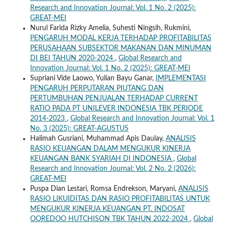
Research and Innovation Journal: Vol. 1 No. 2 (2025):
GREAT-MEI
Nurul Farida Rizky Amelia, Suhesti Ningsih, Rukmini,
PENGARUH MODAL KERJA TERHADAP PROFITABILITAS
PERUSAHAAN SUBSEKTOR MAKANAN DAN MINUMAN
DI BEI TAHUN 2020-2024
,
Global Research and
Innovation Journal: Vol. 1 No. 2 (2025): GREAT-MEI
Supriani Vide Laowo, Yulian Bayu Ganar,
IMPLEMENTASI
PENGARUH PERPUTARAN PIUTANG DAN
PERTUMBUHAN PENJUALAN TERHADAP CURRENT
RATIO PADA PT UNILEVER INDONESIA TBK PERIODE
2014-2023
,
Global Research and Innovation Journal: Vol. 1
No. 3 (2025): GREAT-AGUSTUS
Halimah Gusriani, Muhammad Apis Daulay,
ANALISIS
RASIO KEUANGAN DALAM MENGUKUR KINERJA
KEUANGAN BANK SYARIAH DI INDONESIA
,
Global
Research and Innovation Journal: Vol. 2 No. 2 (2026):
GREAT-MEI
Puspa Dian Lestari, Romsa Endrekson, Maryani,
ANALISIS
RASIO LIKUIDITAS DAN RASIO PROFITABILITAS UNTUK
MENGUKUR KINERJA KEUANGAN PT. INDOSAT
OOREDOO HUTCHISON TBK TAHUN 2022-2024
,
Global