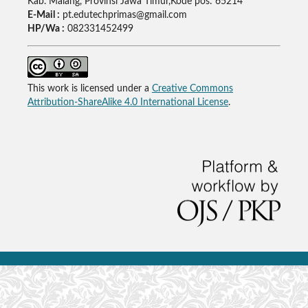
Kab. Malang, Provinsi Jawa Timur,Kode pos: 65214
E-Mail :
pt.edutechprimas@gmail.com
HP/Wa :
082331452499
This work is licensed under a
Creative Commons
Attribution-ShareAlike 4.0 International License
.