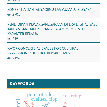
KONSEP KAIDAH “AL YAQIINU LAA YUZAALU BI SYAK”
2701
PENDIDIKAN KEWARGANEGARAAN DI ERA DIGITALISASI:
TANTANGAN DAN PELUANG DALAM MEMBENTUK
KARAKTER REMAJA
2191
K-POP CONCERTS AS SPACES FOR CULTURAL
EXPRESSION: AUDIENCE PERSPECTIVES
2126
KEYWORDS
point of sales
clustering
evaluasi cipp
rfid
ahp