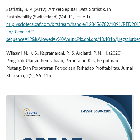
Statistik, B. P. (2019). Artikel Seputar Data Statistik. In
Sustainability (Switzerland) (Vol. 11, Issue 1).
http://scioteca.caf.com/bitstream/handle/123456789/1091/RED201
Eng-8ene.pdf?
sequence=12&isAllowed=y%0Ahttp://dx.doi.org/10.1016/j.regsci
Wilasmi, N. K. S., Kepramareni, P., & Ardianti, P. N. H. (2020).
Pengaruh Ukuran Perusahaan, Perputaran Kas, Perputaran
Piutang, Dan Perputaran Persediaan Terhadap Profitabilitas. Jurnal
Kharisma, 2(2), 96–115.