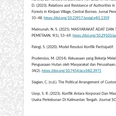
D. (2023). Relations and Resistance of Authorities i
Forests in Kinipan Village, Central Borneo. Jurnal Pene
33–48.
https://doi.org/10.23917/sosial.v4i1.1359
Maimunah, N. S. (2025). MASYARAKAT ADAT DAN 
PEMETAAN. 9(1), 53–69.
https://doi.org/10.29103/a
Paingi, S. (2020). Model Resolusi Konflik Partisipatif.
Prudensius, M. (2014). Kekuasaan yang Bekerja Mela
Penguasaan Hutan oleh Masyarakat dan Perusahaan. 
34(2).
https://doi.org/10.7454/ai.v34i2.3971
Siagian, C. (n.d.). The Political Arrangement of Custo
Usop, S. R. (2023). Konflik Antara Korporasi Dan Ma
Usaha Perkebunan Di Kalimantan Tengah. Journal SO