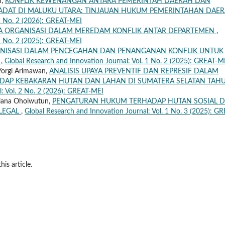
h,
KONFLIK KEWENANGAN ANTARA PEMERINTAH DAERAH DAN
ADAT DI MALUKU UTARA: TINJAUAN HUKUM PEMERINTAHAN DAE
 2 No. 2 (2026): GREAT-MEI
A ORGANISASI DALAM MEREDAM KONFLIK ANTAR DEPARTEMEN
,
 1 No. 2 (2025): GREAT-MEI
ANISASI DALAM PENCEGAHAN DAN PENANGANAN KONFLIK UNTUK
I
,
Global Research and Innovation Journal: Vol. 1 No. 2 (2025): GREAT-M
 Yorgi Arimawan,
ANALISIS UPAYA PREVENTIF DAN REPRESIF DALAM
AP KEBAKARAN HUTAN DAN LAHAN DI SUMATERA SELATAN TAH
l: Vol. 2 No. 2 (2026): GREAT-MEI
riana Ohoiwutun,
PENGATURAN HUKUM TERHADAP HUTAN SOSIAL D
 LEGAL
,
Global Research and Innovation Journal: Vol. 1 No. 3 (2025): GR
his article.