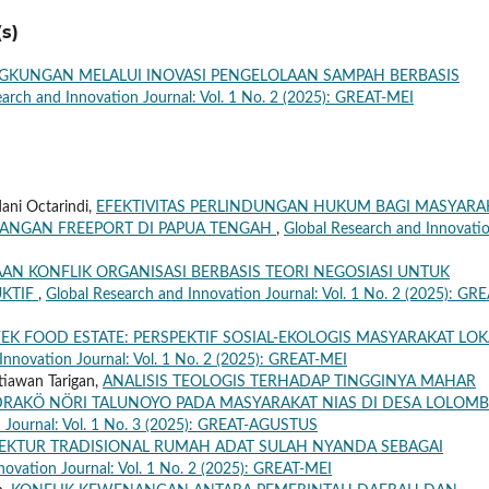
s)
INGKUNGAN MELALUI INOVASI PENGELOLAAN SAMPAH BERBASIS
earch and Innovation Journal: Vol. 1 No. 2 (2025): GREAT-MEI
dani Octarindi,
EFEKTIVITAS PERLINDUNGAN HUKUM BAGI MASYARA
ANGAN FREEPORT DI PAPUA TENGAH
,
Global Research and Innovati
AN KONFLIK ORGANISASI BERBASIS TEORI NEGOSIASI UNTUK
KTIF
,
Global Research and Innovation Journal: Vol. 1 No. 2 (2025): GRE
YEK FOOD ESTATE: PERSPEKTIF SOSIAL-EKOLOGIS MASYARAKAT LOK
Innovation Journal: Vol. 1 No. 2 (2025): GREAT-MEI
tiawan Tarigan,
ANALISIS TEOLOGIS TERHADAP TINGGINYA MAHAR
RAKӦ NӦRI TALUNOYO PADA MASYARAKAT NIAS DI DESA LOLOMB
n Journal: Vol. 1 No. 3 (2025): GREAT-AGUSTUS
TEKTUR TRADISIONAL RUMAH ADAT SULAH NYANDA SEBAGAI
novation Journal: Vol. 1 No. 2 (2025): GREAT-MEI