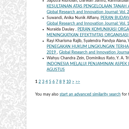
Saputra Ridholah, Darwan Sanifu, Rahmatulla
KESULTANAN ATAS PENGELOLAAN TANAH 
Global Research and Innovation Journal: Vol.
Suwandi, Anika Nunik Alfiany,
PERAN BUDAY
Global Research and Innovation Journal: Vol.
Nuraida Daulay ,
PERAN KOMUNIKASI ORG
MENINGKATKAN EFEKTIVITAS ORGANISAS
Rayi Kharisma Rajib, Syalendra Pandya Alana,
PENEGAKAN HUKUM LINGKUNGAN TERHAD
2019
,
Global Research and Innovation Journa
Wahyu Chandra Zein, Dominikus Rato, Y. A. T
INDONESIA MELALUI PENJAMINAN ASPEK
AGUSTUS
1
2
3
4
5
6
7
8
9
10
>
>>
You may also
start an advanced similarity search
for t