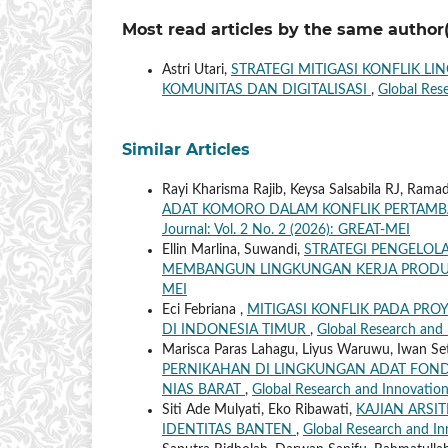
Most read articles by the same author(
Astri Utari,
STRATEGI MITIGASI KONFLIK L
KOMUNITAS DAN DIGITALISASI
,
Global Res
Similar Articles
Rayi Kharisma Rajib, Keysa Salsabila RJ, Rama
ADAT KOMORO DALAM KONFLIK PERTAMB
Journal: Vol. 2 No. 2 (2026): GREAT-MEI
Ellin Marlina, Suwandi,
STRATEGI PENGELOLA
MEMBANGUN LINGKUNGAN KERJA PRODU
MEI
Eci Febriana ,
MITIGASI KONFLIK PADA PRO
DI INDONESIA TIMUR
,
Global Research and 
Marisca Paras Lahagu, Liyus Waruwu, Iwan Se
PERNIKAHAN DI LINGKUNGAN ADAT FOND
NIAS BARAT
,
Global Research and Innovatio
Siti Ade Mulyati, Eko Ribawati,
KAJIAN ARSI
IDENTITAS BANTEN
,
Global Research and In