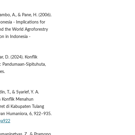
urambo, A., & Pane, H. (2006).
onesia - Implications for
d the World Agroforestry
on in Indonesia -
r, D. (2024). Konflik
 : Pandumaan-Sipituhuta,
es.
n, T., & Syarief, Y. A.
n Konflik Menahun
et di Kabupaten Tulang
 Dan Humaniora, 6, 922–935.
aya922
Kusumaningtyas, Z., & Pramono,