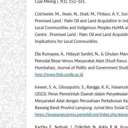
Coal Mining ). 9(1), 152–161.
Colchester, M., Jiwan, N., Sirait, M., Firdaus, A. Y., S
Promised Land : Palm Oil and Land Acquisition in Ind
Local Communities and Indigenous Peoples HuMA an
Centre . Promised Land : Palm Oil and Land Acquisiti
Implications for Local Communities.
Ella Rumapea, A., Hidayat Sardini, N., & Ghulam Mana
Pemodal Besar Versus Masyarakat Adat (Studi Kasus
Humbahas). Journal of Politic and Government Studi
http://www.fisip.undip.ac.id
Irawan, S. A., Gitosaputro, S., Rangga, K. K., Hasanuddi
(2023). Peran Pemerintah Daerah dalam Penyelesaia
Masyarakat Adat dengan Perusahaan Perkebunan Kar
Bawang Barat Provinsi Lampung. Jurnal Ilmu Sosial
https://jayapanguspress.penerbit.org/index.php/gan
Kartika, E., Nafisah, J., Dzikrillah, N., Azkia, R. N., 