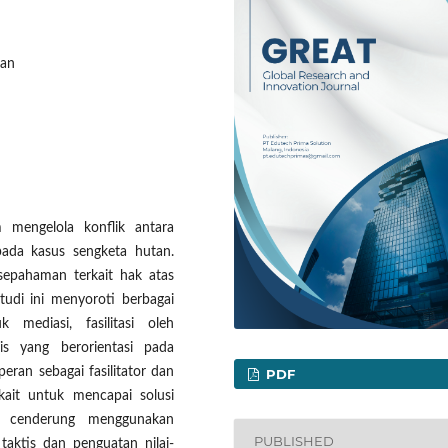
tan
m mengelola konflik antara
ada kasus sengketa hutan.
aksepahaman terkait hak atas
udi ini menyoroti berbagai
 mediasi, fasilitasi oleh
is yang berorientasi pada
eran sebagai fasilitator dan
PDF
kait untuk mencapai solusi
t cenderung menggunakan
PUBLISHED
taktis dan penguatan nilai-