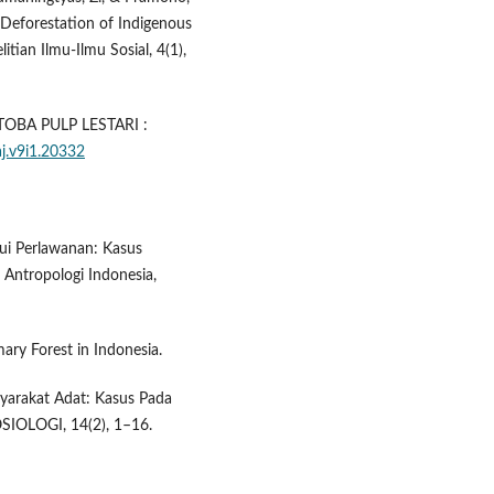
n Deforestation of Indigenous
litian Ilmu-Ilmu Sosial, 4(1),
TOBA PULP LESTARI :
aj.v9i1.20332
lui Perlawanan: Kasus
Antropologi Indonesia,
mary Forest in Indonesia.
syarakat Adat: Kasus Pada
SIOLOGI, 14(2), 1–16.