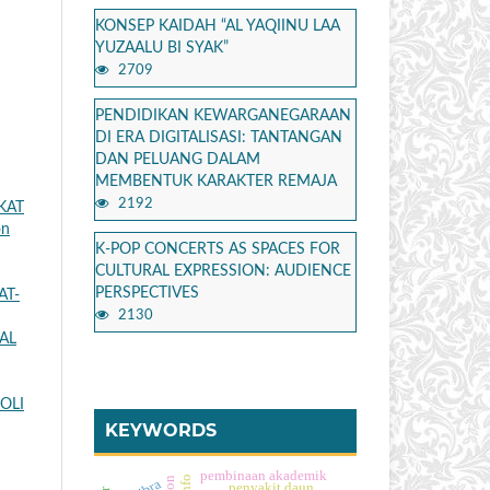
KONSEP KAIDAH “AL YAQIINU LAA
YUZAALU BI SYAK”
2709
PENDIDIKAN KEWARGANEGARAAN
DI ERA DIGITALISASI: TANTANGAN
DAN PELUANG DALAM
MEMBENTUK KARAKTER REMAJA
2192
KAT
on
K-POP CONCERTS AS SPACES FOR
CULTURAL EXPRESSION: AUDIENCE
PERSPECTIVES
AT-
2130
AL
OLI
KEYWORDS
pembinaan akademik
penyakit daun