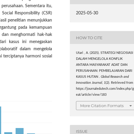
 perusahaan. Sementara itu,
2025-05-30
Social Responsibility (CSR)
Hasil penelitian menunjukkan
 bergantung pada kemampuan
if dan menghormati hak-hak
HOW TO CITE
 dari kasus ini menegaskan
olaboratif dalam mengelola
Utari , A. (2025). STRATEGI NEGOSIASI
 terciptanya harmoni sosial
DALAM MENGELOLA KONFLIK
ANTARA MASYARAKAT ADAT DAN
PERUSAHAAN: PEMBELAJARAN DARI
KASUS HUTAN .
Global Research and
Innovation Journal
,
1
(2). Retrieved from
https://journaledutech.com/index.php/g
eat/article/view/183
More Citation Formats
ISSUE