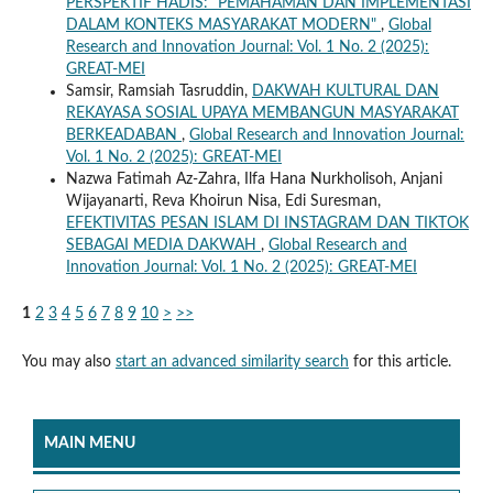
PERSPEKTIF HADIS: “PEMAHAMAN DAN IMPLEMENTASI
DALAM KONTEKS MASYARAKAT MODERN"
,
Global
Research and Innovation Journal: Vol. 1 No. 2 (2025):
GREAT-MEI
Samsir, Ramsiah Tasruddin,
DAKWAH KULTURAL DAN
REKAYASA SOSIAL UPAYA MEMBANGUN MASYARAKAT
BERKEADABAN
,
Global Research and Innovation Journal:
Vol. 1 No. 2 (2025): GREAT-MEI
Nazwa Fatimah Az-Zahra, Ilfa Hana Nurkholisoh, Anjani
Wijayanarti, Reva Khoirun Nisa, Edi Suresman,
EFEKTIVITAS PESAN ISLAM DI INSTAGRAM DAN TIKTOK
SEBAGAI MEDIA DAKWAH
,
Global Research and
Innovation Journal: Vol. 1 No. 2 (2025): GREAT-MEI
1
2
3
4
5
6
7
8
9
10
>
>>
You may also
start an advanced similarity search
for this article.
MAIN MENU