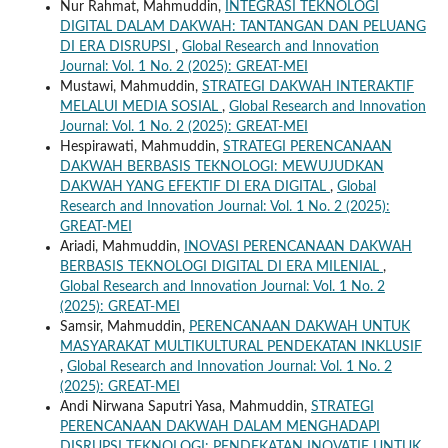
Nur Rahmat, Mahmuddin,
INTEGRASI TEKNOLOGI
DIGITAL DALAM DAKWAH: TANTANGAN DAN PELUANG
DI ERA DISRUPSI
,
Global Research and Innovation
Journal: Vol. 1 No. 2 (2025): GREAT-MEI
Mustawi, Mahmuddin,
STRATEGI DAKWAH INTERAKTIF
MELALUI MEDIA SOSIAL
,
Global Research and Innovation
Journal: Vol. 1 No. 2 (2025): GREAT-MEI
Hespirawati, Mahmuddin,
STRATEGI PERENCANAAN
DAKWAH BERBASIS TEKNOLOGI: MEWUJUDKAN
DAKWAH YANG EFEKTIF DI ERA DIGITAL
,
Global
Research and Innovation Journal: Vol. 1 No. 2 (2025):
GREAT-MEI
Ariadi, Mahmuddin,
INOVASI PERENCANAAN DAKWAH
BERBASIS TEKNOLOGI DIGITAL DI ERA MILENIAL
,
Global Research and Innovation Journal: Vol. 1 No. 2
(2025): GREAT-MEI
Samsir, Mahmuddin,
PERENCANAAN DAKWAH UNTUK
MASYARAKAT MULTIKULTURAL PENDEKATAN INKLUSIF
,
Global Research and Innovation Journal: Vol. 1 No. 2
(2025): GREAT-MEI
Andi Nirwana Saputri Yasa, Mahmuddin,
STRATEGI
PERENCANAAN DAKWAH DALAM MENGHADAPI
DISRUPSI TEKNOLOGI: PENDEKATAN INOVATIF UNTUK