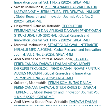
Innovation Journal: Vol. 1 No. 2 (2025): GREAT-MEI
Samsir, Mahmuddin,
PERENCANAAN DAKWAH UNTUK
MASYARAKAT MULTIKULTURAL PENDEKATAN INKLUSIF
,
Global Research and Innovation Journal: Vol. 1 No. 2
(2025): GREAT-MEI
Hespirawati, Ramsiah Tasruddin,
TEORI-TEORI
PEMBANGUNAN DAN APLIKASI DAKWAH PENDEKATAN
STRUKTURAL FUNGSIONAL
,
Global Research and
Innovation Journal: Vol. 1 No. 2 (2025): GREAT-MEI
Mustawi, Mahmuddin,
STRATEGI DAKWAH INTERAKTIF
MELALUI MEDIA SOSIAL
,
Global Research and Innovation
Journal: Vol. 1 No. 2 (2025): GREAT-MEI
Andi Nirwana Saputri Yasa, Mahmuddin,
STRATEGI
PERENCANAAN DAKWAH DALAM MENGHADAPI
DISRUPSI TEKNOLOGI: PENDEKATAN INOVATIF UNTUK
AUDIES MODERN
,
Global Research and Innovation
Journal: Vol. 1 No. 2 (2025): GREAT-MEI
Sukartini, Mahmuddin,
PERAN KOMUNITAS DALAM
PERENCANAAN DAKWAH: STUDI KASUS DI DAERAH
TERPENCIL
,
Global Research and Innovation Journal: Vol.
1 No. 2 (2025): GREAT-MEI
Andi Nirwana Saputri Yasa, Arifuddin,
DAKWAH DALAM