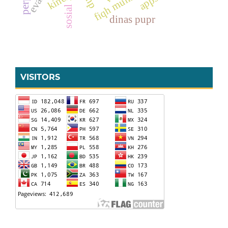
fiqh munakahat
ahp
sosial
dinas pupr
VISITORS