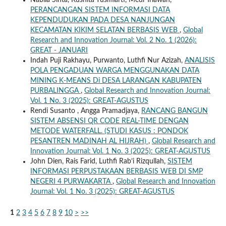
Nabila Sinta, Kusnita Yusmiarti, Medi Triawan,
PERANCANGAN SISTEM INFORMASI DATA
KEPENDUDUKAN PADA DESA NANJUNGAN
KECAMATAN KIKIM SELATAN BERBASIS WEB
,
Global
Research and Innovation Journal: Vol. 2 No. 1 (2026):
GREAT - JANUARI
Indah Puji Rakhayu, Purwanto, Luthfi Nur Azizah,
ANALISIS
POLA PENGADUAN WARGA MENGGUNAKAN DATA
MINING K-MEANS Di DESA LARANGAN KABUPATEN
PURBALINGGA
,
Global Research and Innovation Journal:
Vol. 1 No. 3 (2025): GREAT-AGUSTUS
Rendi Susanto , Angga Pramadjaya,
RANCANG BANGUN
SISTEM ABSENSI QR CODE REAL-TIME DENGAN
METODE WATERFALL. (STUDI KASUS : PONDOK
PESANTREN MADINAH AL HIJRAH)
,
Global Research and
Innovation Journal: Vol. 1 No. 3 (2025): GREAT-AGUSTUS
John Dien, Rais Farid, Luthfi Rab’i Rizqullah,
SISTEM
INFORMASI PERPUSTAKAAN BERBASIS WEB DI SMP
NEGERI 4 PURWAKARTA
,
Global Research and Innovation
Journal: Vol. 1 No. 3 (2025): GREAT-AGUSTUS
1
2
3
4
5
6
7
8
9
10
>
>>