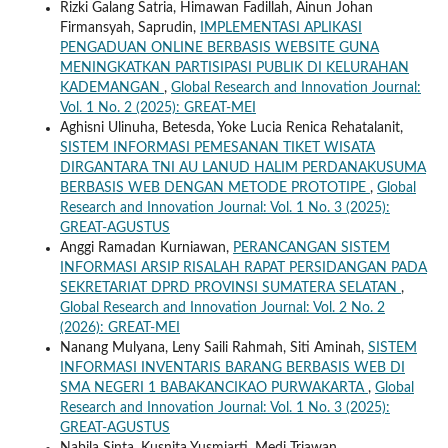
Rizki Galang Satria, Himawan Fadillah, Ainun Johan
Firmansyah, Saprudin,
IMPLEMENTASI APLIKASI
PENGADUAN ONLINE BERBASIS WEBSITE GUNA
MENINGKATKAN PARTISIPASI PUBLIK DI KELURAHAN
KADEMANGAN
,
Global Research and Innovation Journal:
Vol. 1 No. 2 (2025): GREAT-MEI
Aghisni Ulinuha, Betesda, Yoke Lucia Renica Rehatalanit,
SISTEM INFORMASI PEMESANAN TIKET WISATA
DIRGANTARA TNI AU LANUD HALIM PERDANAKUSUMA
BERBASIS WEB DENGAN METODE PROTOTIPE
,
Global
Research and Innovation Journal: Vol. 1 No. 3 (2025):
GREAT-AGUSTUS
Anggi Ramadan Kurniawan,
PERANCANGAN SISTEM
INFORMASI ARSIP RISALAH RAPAT PERSIDANGAN PADA
SEKRETARIAT DPRD PROVINSI SUMATERA SELATAN
,
Global Research and Innovation Journal: Vol. 2 No. 2
(2026): GREAT-MEI
Nanang Mulyana, Leny Saili Rahmah, Siti Aminah,
SISTEM
INFORMASI INVENTARIS BARANG BERBASIS WEB DI
SMA NEGERI 1 BABAKANCIKAO PURWAKARTA
,
Global
Research and Innovation Journal: Vol. 1 No. 3 (2025):
GREAT-AGUSTUS