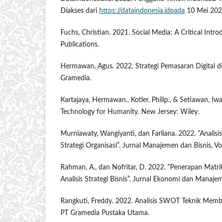
Diakses dari
https://dataindonesia.idpada
10 Mei 202
Fuchs, Christian. 2021. Social Media: A Critical Intr
Publications.
Hermawan, Agus. 2022. Strategi Pemasaran Digital di 
Gramedia.
Kartajaya, Hermawan., Kotler, Philip., & Setiawan, Iw
Technology for Humanity. New Jersey: Wiley.
Murniawaty, Wangiyanti, dan Farliana. 2022. “Anal
Strategi Organisasi”. Jurnal Manajemen dan Bisnis, Vol
Rahman, A., dan Nofritar, D. 2022. “Penerapan Matr
Analisis Strategi Bisnis”. Jurnal Ekonomi dan Manajem
Rangkuti, Freddy. 2022. Analisis SWOT Teknik Membe
PT Gramedia Pustaka Utama.