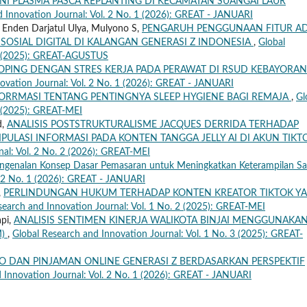
ANI PLASMA PASCA REPLANTING DI KECAMATAN SUANGAI LAUR
d Innovation Journal: Vol. 2 No. 1 (2026): GREAT - JANUARI
 Enden Darjatul Ulya, Mulyono S,
PENGARUH PENGGUNAAN FITUR A
SOSIAL DIGITAL DI KALANGAN GENERASI Z INDONESIA
,
Global
 3 (2025): GREAT-AGUSTUS
OPING DENGAN STRES KERJA PADA PERAWAT DI RSUD KEBAYORAN
ovation Journal: Vol. 2 No. 1 (2026): GREAT - JANUARI
ORRMASI TENTANG PENTINGNYA SLEEP HYGIENE BAGI REMAJA
,
Gl
2 (2025): GREAT-MEI
d,
ANALISIS POSTSTRUKTURALISME JACQUES DERRIDA TERHADAP
ULASI INFORMASI PADA KONTEN TANGGA JELLY AI DI AKUN TIKT
nal: Vol. 2 No. 2 (2026): GREAT-MEI
ngenalan Konsep Dasar Pemasaran untuk Meningkatkan Keterampilan Sa
. 2 No. 1 (2026): GREAT - JANUARI
,
PERLINDUNGAN HUKUM TERHADAP KONTEN KREATOR TIKTOK Y
search and Innovation Journal: Vol. 1 No. 2 (2025): GREAT-MEI
api,
ANALISIS SENTIMEN KINERJA WALIKOTA BINJAI MENGGUNAKA
M)
,
Global Research and Innovation Journal: Vol. 1 No. 3 (2025): GREAT-
O DAN PINJAMAN ONLINE GENERASI Z BERDASARKAN PERSPEKTIF
 Innovation Journal: Vol. 2 No. 1 (2026): GREAT - JANUARI