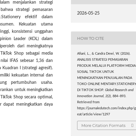
alam menjalankan strategi
n bahwa strategi pemasaran
2026-05-25
Stationery efektif dalam
nsumen. Kekuatan utama
inggi, konsistensi unggahan
HOW TO CITE
pinion Leader (KOL) dalam
iperoleh dari meningkatnya
 TikTok Shop sebagai media
Afiani, L., & Candra Dewi, W. (2026).
ANALISIS STRATEGI PEMASARAN
 nilai IFAS sebesar 1,36 dan
PRODUK MELALUI PLATFORM MEDIA
uadran I (strategi agresif).
SOSIAL TIKTOK UNTUK
iliki kekuatan internal dan
MENINGKATKAN PENJUALAN PADA
ung pertumbuhan usaha.
TOKO ONLINE MENTARY.STATIONER
isarankan untuk meningkatkan
DI TIKTOK SHOP.
Global Research and
Innovation Journal
,
2
(2), 884–893.
 TikTok Shop secara optimal,
Retrieved from
ar dapat meningkatkan daya
https://journaledutech.com/index.php/g
eat/article/view/1297
More Citation Formats