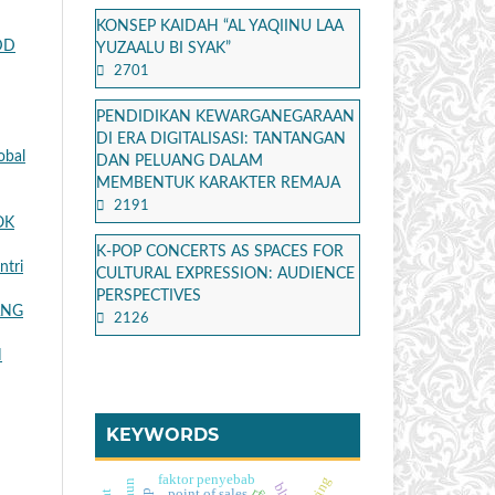
KONSEP KAIDAH “AL YAQIINU LAA
DD
YUZAALU BI SYAK”
2701
PENDIDIKAN KEWARGANEGARAAN
DI ERA DIGITALISASI: TANTANGAN
obal
DAN PELUANG DALAM
MEMBENTUK KARAKTER REMAJA
2191
OK
K-POP CONCERTS AS SPACES FOR
ntri
CULTURAL EXPRESSION: AUDIENCE
PERSPECTIVES
ANG
2126
N
KEYWORDS
faktor penyebab
point of sales