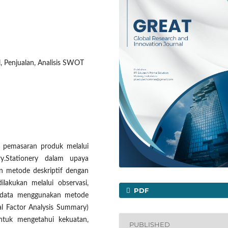
l, Penjualan, Analisis SWOT
gi pemasaran produk melalui
y.Stationery dalam upaya
an metode deskriptif dengan
ilakukan melalui observasi,
PDF
is data menggunakan metode
l Factor Analysis Summary)
ntuk mengetahui kekuatan,
PUBLISHED