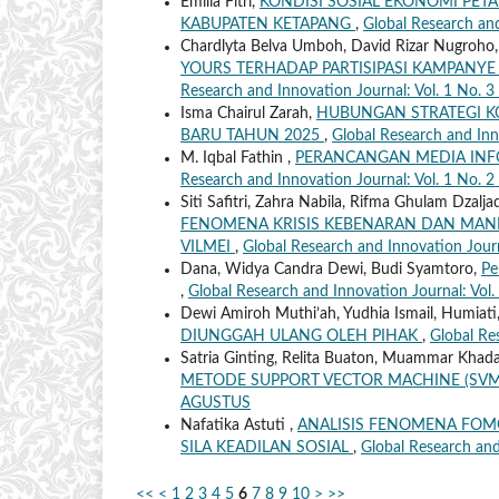
Emilia Fitri,
KONDISI SOSIAL EKONOMI PET
KABUPATEN KETAPANG
,
Global Research an
Chardlyta Belva Umboh, David Rizar Nugroho,
YOURS TERHADAP PARTISIPASI KAMPANYE 
Research and Innovation Journal: Vol. 1 No.
Isma Chairul Zarah,
HUBUNGAN STRATEGI K
BARU TAHUN 2025
,
Global Research and Inn
M. Iqbal Fathin ,
PERANCANGAN MEDIA INF
Research and Innovation Journal: Vol. 1 No. 
Siti Safitri, Zahra Nabila, Rifma Ghulam Dzalja
FENOMENA KRISIS KEBENARAN DAN MANIP
VILMEI
,
Global Research and Innovation Jour
Dana, Widya Candra Dewi, Budi Syamtoro,
Pe
,
Global Research and Innovation Journal: Vol
Dewi Amiroh Muthi’ah, Yudhia Ismail, Humiati
DIUNGGAH ULANG OLEH PIHAK
,
Global Re
Satria Ginting, Relita Buaton, Muammar Khad
METODE SUPPORT VECTOR MACHINE (SV
AGUSTUS
Nafatika Astuti ,
ANALISIS FENOMENA FOM
SILA KEADILAN SOSIAL
,
Global Research and
<<
<
1
2
3
4
5
6
7
8
9
10
>
>>