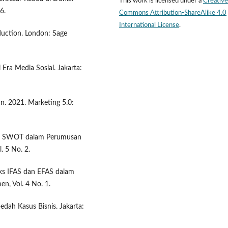
This work is licensed under a
Creative
6.
Commons Attribution-ShareAlike 4.0
International License
.
oduction. London: Sage
Era Media Sosial. Jakarta:
an. 2021. Marketing 5.0:
isis SWOT dalam Perumusan
. 5 No. 2.
iks IFAS dan EFAS dalam
en, Vol. 4 No. 1.
dah Kasus Bisnis. Jakarta: