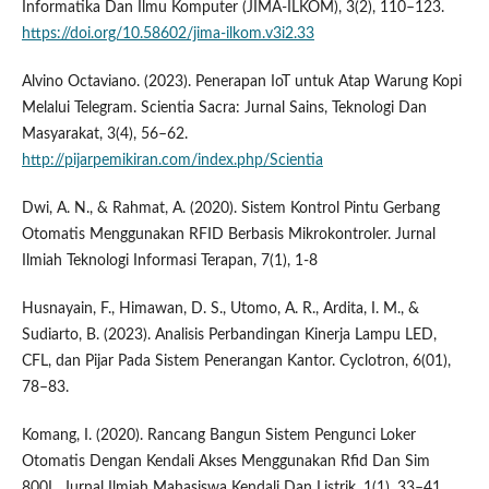
Informatika Dan Ilmu Komputer (JIMA-ILKOM), 3(2), 110–123.
https://doi.org/10.58602/jima-ilkom.v3i2.33
Alvino Octaviano. (2023). Penerapan IoT untuk Atap Warung Kopi
Melalui Telegram. Scientia Sacra: Jurnal Sains, Teknologi Dan
Masyarakat, 3(4), 56–62.
http://pijarpemikiran.com/index.php/Scientia
Dwi, A. N., & Rahmat, A. (2020). Sistem Kontrol Pintu Gerbang
Otomatis Menggunakan RFID Berbasis Mikrokontroler. Jurnal
Ilmiah Teknologi Informasi Terapan, 7(1), 1-8
Husnayain, F., Himawan, D. S., Utomo, A. R., Ardita, I. M., &
Sudiarto, B. (2023). Analisis Perbandingan Kinerja Lampu LED,
CFL, dan Pijar Pada Sistem Penerangan Kantor. Cyclotron, 6(01),
78–83.
Komang, I. (2020). Rancang Bangun Sistem Pengunci Loker
Otomatis Dengan Kendali Akses Menggunakan Rfid Dan Sim
800L. Jurnal Ilmiah Mahasiswa Kendali Dan Listrik, 1(1), 33–41.