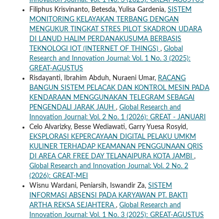
Innovation Journal: Vol. 1 No. 3 (2025): GREAT-AGUSTUS
Filiphus Krisvinanto, Betesda, Yulisa Gardenia,
SISTEM
MONITORING KELAYAKAN TERBANG DENGAN
MENGUKUR TINGKAT STRES PILOT SKADRON UDARA
DI LANUD HALIM PERDANAKUSUMA BERBASIS
TEKNOLOGI IOT (INTERNET OF THINGS)
,
Global
Research and Innovation Journal: Vol. 1 No. 3 (2025):
GREAT-AGUSTUS
Risdayanti, Ibrahim Abduh, Nuraeni Umar,
RACANG
BANGUN SISTEM PELACAK DAN KONTROL MESIN PADA
KENDARAAN MENGGUNAKAN TELEGRAM SEBAGAI
PENGENDALI JARAK JAUH
,
Global Research and
Innovation Journal: Vol. 2 No. 1 (2026): GREAT - JANUARI
Celo Alvarizky, Besse Wediawati, Garry Yuesa Rosyid,
EKSPLORASI KEPERCAYAAN DIGITAL PELAKU UMKM
KULINER TERHADAP KEAMANAN PENGGUNAAN QRIS
DI AREA CAR FREE DAY TELANAIPURA KOTA JAMBI
,
Global Research and Innovation Journal: Vol. 2 No. 2
(2026): GREAT-MEI
Wisnu Wardani, Peniarsih, Iswandir Za,
SISTEM
INFORMASI ABSENSI PADA KARYAWAN PT. BAKTI
ARTHA REKSA SEJAHTERA
,
Global Research and
Innovation Journal: Vol. 1 No. 3 (2025): GREAT-AGUSTUS