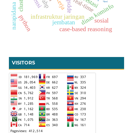
appsheet
real-time
ahp
narapidana
dinas kominfo
infrastruktur jaringan
python
sosial
jembatan
case-based reasoning
VISITORS