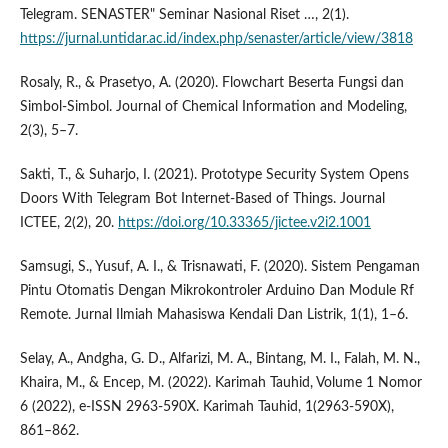
Telegram. SENASTER" Seminar Nasional Riset …, 2(1).
https://jurnal.untidar.ac.id/index.php/senaster/article/view/3818
Rosaly, R., & Prasetyo, A. (2020). Flowchart Beserta Fungsi dan
Simbol-Simbol. Journal of Chemical Information and Modeling,
2(3), 5–7.
Sakti, T., & Suharjo, I. (2021). Prototype Security System Opens
Doors With Telegram Bot Internet-Based of Things. Journal
ICTEE, 2(2), 20.
https://doi.org/10.33365/jictee.v2i2.1001
Samsugi, S., Yusuf, A. I., & Trisnawati, F. (2020). Sistem Pengaman
Pintu Otomatis Dengan Mikrokontroler Arduino Dan Module Rf
Remote. Jurnal Ilmiah Mahasiswa Kendali Dan Listrik, 1(1), 1–6.
Selay, A., Andgha, G. D., Alfarizi, M. A., Bintang, M. I., Falah, M. N.,
Khaira, M., & Encep, M. (2022). Karimah Tauhid, Volume 1 Nomor
6 (2022), e-ISSN 2963-590X. Karimah Tauhid, 1(2963-590X),
861–862.