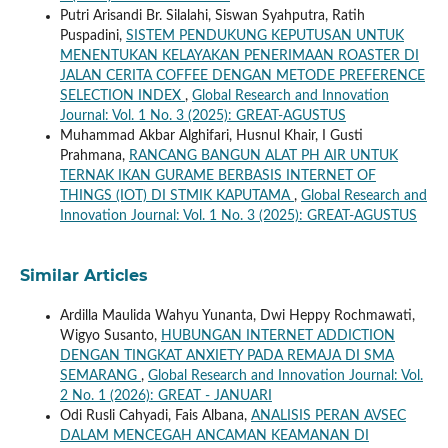
Putri Arisandi Br. Silalahi, Siswan Syahputra, Ratih
Puspadini,
SISTEM PENDUKUNG KEPUTUSAN UNTUK
MENENTUKAN KELAYAKAN PENERIMAAN ROASTER DI
JALAN CERITA COFFEE DENGAN METODE PREFERENCE
SELECTION INDEX
,
Global Research and Innovation
Journal: Vol. 1 No. 3 (2025): GREAT-AGUSTUS
Muhammad Akbar Alghifari, Husnul Khair, I Gusti
Prahmana,
RANCANG BANGUN ALAT PH AIR UNTUK
TERNAK IKAN GURAME BERBASIS INTERNET OF
THINGS (IOT) DI STMIK KAPUTAMA
,
Global Research and
Innovation Journal: Vol. 1 No. 3 (2025): GREAT-AGUSTUS
Similar Articles
Ardilla Maulida Wahyu Yunanta, Dwi Heppy Rochmawati,
Wigyo Susanto,
HUBUNGAN INTERNET ADDICTION
DENGAN TINGKAT ANXIETY PADA REMAJA DI SMA
SEMARANG
,
Global Research and Innovation Journal: Vol.
2 No. 1 (2026): GREAT - JANUARI
Odi Rusli Cahyadi, Fais Albana,
ANALISIS PERAN AVSEC
DALAM MENCEGAH ANCAMAN KEAMANAN DI