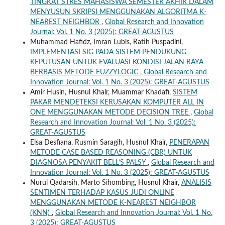
TINGKAT STRES MAHASISWA SEMESTER AKHIR DALAM
MENYUSUN SKRIPSI MENGGUNAKAN ALGORITMA K-
NEAREST NEIGHBOR
,
Global Research and Innovation
Journal: Vol. 1 No. 3 (2025): GREAT-AGUSTUS
Muhammad Hafidz, Imran Lubis, Ratih Puspadini,
IMPLEMENTASI SIG PADA SISTEM PENDUKUNG
KEPUTUSAN UNTUK EVALUASI KONDISI JALAN RAYA
BERBASIS METODE FUZZYLOGIC
,
Global Research and
Innovation Journal: Vol. 1 No. 3 (2025): GREAT-AGUSTUS
Amir Husin, Husnul Khair, Muammar Khadafi,
SISTEM
PAKAR MENDETEKSI KERUSAKAN KOMPUTER ALL IN
ONE MENGGUNAKAN METODE DECISION TREE
,
Global
Research and Innovation Journal: Vol. 1 No. 3 (2025):
GREAT-AGUSTUS
Elsa Desfiana, Rusmin Saragih, Husnul Khair,
PENERAPAN
METODE CASE BASED REASONING (CBR) UNTUK
DIAGNOSA PENYAKIT BELL’S PALSY
,
Global Research and
Innovation Journal: Vol. 1 No. 3 (2025): GREAT-AGUSTUS
Nurul Qadarsih, Marto Sihombing, Husnul Khair,
ANALISIS
SENTIMEN TERHADAP KASUS JUDI ONLINE
MENGGUNAKAN METODE K-NEAREST NEIGHBOR
(KNN)
,
Global Research and Innovation Journal: Vol. 1 No.
3 (2025): GREAT-AGUSTUS