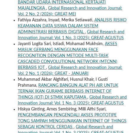
BANDAR UDARA INTERNASIONAL KERTAJATI
MAJALENGKA
,
Global Research and Innovation Journal:
Vol. 2 No. 2 (2026): GREAT-MEI
Fathiya Azzahra, Irsyad, Merika Setiawati,
ANALISIS RISIKO
KEAMANAN DATA SISWA DALAM SISTEM
ADMINISTRASI BERBASIS DIGITAL
,
Global Research and
Innovation Journal: Vol. 1 No. 3 (2025): GREAT-AGUSTUS
Jayanti Logita Sari, Istiadi, Mohamad Mukhsim,
AKSES
MASUK GERBANG MENGGUNAKAN FACE
RECOGNITION DENGAN METODE MULTI-TASK
CASCADED CONVOLUTIONAL NETWORK (MTCNN)
BERBASIS IOT
,
Global Research and Innovation Journal:
Vol. 2 No. 1 (2026): GREAT - JANUARI
Muhammad Akbar Alghifari, Husnul Khair, I Gusti
Prahmana,
RANCANG BANGUN ALAT PH AIR UNTUK
TERNAK IKAN GURAME BERBASIS INTERNET OF
THINGS (IOT) DI STMIK KAPUTAMA
,
Global Research and
Innovation Journal: Vol. 1 No. 3 (2025): GREAT-AGUSTUS
Hiskya Ginting, Arnes Sembiring, Milli Alfhi Syari,
PENGEMBANGAN PENGENDALI AKSES PROTOTIPE
TONG SAMPAH MENGGUNAKAN INTERNET OF THINGS
SEBAGAI KONTROL CERDAS
,
Global Research and