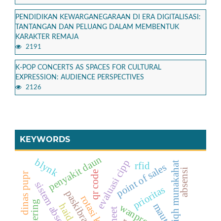
PENDIDIKAN KEWARGANEGARAAN DI ERA DIGITALISASI:
TANTANGAN DAN PELUANG DALAM MEMBENTUK
KARAKTER REMAJA
2191
K-POP CONCERTS AS SPACES FOR CULTURAL
EXPRESSION: AUDIENCE PERSPECTIVES
2126
KEYWORDS
penyakit daun
blynk
evaluasi cipp
fiqh munakahat
rfid
point of sales
absensi
qr code
dinas pupr
sistem absensi
prioritas
paskibra
rotasi kerja
clustering
maut
haid
wanprestasi