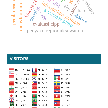
pembinaan akademik
kinerja pegawai
sistem absensi
paskibra
rfid
infrastruktur jaringan
dinas kominfo
ahp
qr code
keamanan pintu
haid
sosial
absensi
evaluasi cipp
penyakit reproduksi wanita
VISITORS