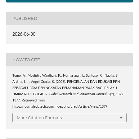
PUBLISHED
2026-06-30
HOW TO CITE
Tomo, A., Maulidya Wardhani, K., Nurhasanah, I., Santoso, R., Nabila, S.,
Ardilia, I., … Angel Gracia, K. (2026). PENGENALAN DAN EDUKASI PPN
SEBAGAI UPAYA PENINGKATAN PEMAHAMAN PAJAK BAGI PELAKU
UMKM ROTI GULACIR.
Global Research and Innovation Journal
,
2
(2), 1372–
1377. Retrieved from
https://journaledutech.com/index.php/great/article/view/1377
More Citation Formats