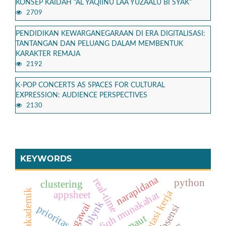
KONSEP KAIDAH “AL YAQIINU LAA YUZAALU BI SYAK”
2709
PENDIDIKAN KEWARGANEGARAAN DI ERA DIGITALISASI:
TANTANGAN DAN PELUANG DALAM MEMBENTUK
KARAKTER REMAJA
2192
K-POP CONCERTS AS SPACES FOR CULTURAL
EXPRESSION: AUDIENCE PERSPECTIVES
2130
KEYWORDS
narapidana
real-time
python
clustering
rotasi kerja
appsheet
fiqh munakahat
blynk
prioritas
maut