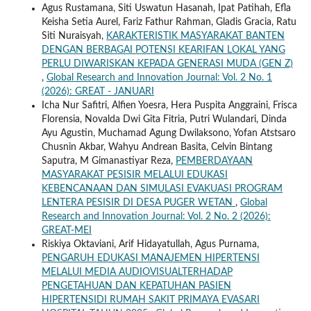
Agus Rustamana, Siti Uswatun Hasanah, Ipat Patihah, Efla
Keisha Setia Aurel, Fariz Fathur Rahman, Gladis Gracia, Ratu
Siti Nuraisyah,
KARAKTERISTIK MASYARAKAT BANTEN
DENGAN BERBAGAI POTENSI KEARIFAN LOKAL YANG
PERLU DIWARISKAN KEPADA GENERASI MUDA (GEN Z)
,
Global Research and Innovation Journal: Vol. 2 No. 1
(2026): GREAT - JANUARI
Icha Nur Safitri, Alfien Yoesra, Hera Puspita Anggraini, Frisca
Florensia, Novalda Dwi Gita Fitria, Putri Wulandari, Dinda
Ayu Agustin, Muchamad Agung Dwilaksono, Yofan Atstsaro
Chusnin Akbar, Wahyu Andrean Basita, Celvin Bintang
Saputra, M Gimanastiyar Reza,
PEMBERDAYAAN
MASYARAKAT PESISIR MELALUI EDUKASI
KEBENCANAAN DAN SIMULASI EVAKUASI PROGRAM
LENTERA PESISIR DI DESA PUGER WETAN
,
Global
Research and Innovation Journal: Vol. 2 No. 2 (2026):
GREAT-MEI
Riskiya Oktaviani, Arif Hidayatullah, Agus Purnama,
PENGARUH EDUKASI MANAJEMEN HIPERTENSI
MELALUI MEDIA AUDIOVISUALTERHADAP
PENGETAHUAN DAN KEPATUHAN PASIEN
HIPERTENSIDI RUMAH SAKIT PRIMAYA EVASARI