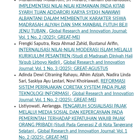
Muhammad Mukarrom, Sri Minarti, Hamam Burhanuddin,
IMPLEMENTASI NILAI-NILAI KEIMANAN PADA KITAB
SYARH TIJAN ADDARORI KARYA SYEKH NAWAWI
ALBANTANI DALAM MEMBENTUK KARAKTER SISWA
MADRASAH ALIYAH DAN SMK MANBAIL FUTUH BEJI
JENU TUBAN
,
Global Research and Innovation Journal:
Vol. 1 No. 2 (2025): GREAT-MEI
Frengki Saputra, Reza Ahmad Zahid, Bustanul Arifin,
INTERNALISASI NILAI-NILAI MODERASI ISLAM MELALUI
KURIKULUM PESANTREN (Studi di Madrasah Diniyah Haji
Ya’qub Lirboyo Kediri)
,
Global Research and Innovation
Journal: Vol. 1 No. 3 (2025): GREAT-AGUSTUS
Adinda Dewi Citraning Rahayu, Alhim Azizah, Nadira Linda
Sari, Saskiya Ayu Lestari, Novi Khoiriawati,
REFORMASI
SISTEM PERPAJAKAN CORETAX SYSTEM PADA PILAR
TEKNOLOGI INFORMASI
,
Global Research and Innovation
Journal: Vol. 1 No. 2 (2025): GREAT-MEI
Listiyowati, Aerlangga,
PENGARUH SOSIALISASI PAJAK
MELALUI MEDIA SOSIAL DAN KEPERCAYAAN PADA
PEMERINTAH TERHADAP KEPATUHAN WAJIB PAJAK
ORANG PRIBADI (Studi Pada Generasi Z di Kota Tangerang
Selatan)
,
Global Research and Innovation Journal: Vol. 1
No. 2 (2025): GREAT-MEI