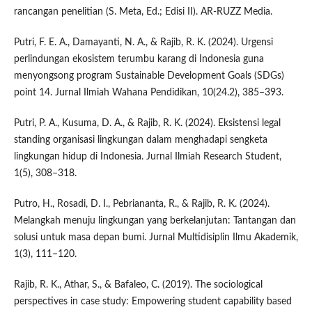
rancangan penelitian (S. Meta, Ed.; Edisi II). AR-RUZZ Media.
Putri, F. E. A., Damayanti, N. A., & Rajib, R. K. (2024). Urgensi
perlindungan ekosistem terumbu karang di Indonesia guna
menyongsong program Sustainable Development Goals (SDGs)
point 14. Jurnal Ilmiah Wahana Pendidikan, 10(24.2), 385–393.
Putri, P. A., Kusuma, D. A., & Rajib, R. K. (2024). Eksistensi legal
standing organisasi lingkungan dalam menghadapi sengketa
lingkungan hidup di Indonesia. Jurnal Ilmiah Research Student,
1(5), 308–318.
Putro, H., Rosadi, D. I., Pebriananta, R., & Rajib, R. K. (2024).
Melangkah menuju lingkungan yang berkelanjutan: Tantangan dan
solusi untuk masa depan bumi. Jurnal Multidisiplin Ilmu Akademik,
1(3), 111–120.
Rajib, R. K., Athar, S., & Bafaleo, C. (2019). The sociological
perspectives in case study: Empowering student capability based