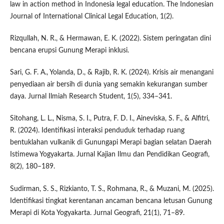
law in action method in Indonesia legal education. The Indonesian
Journal of International Clinical Legal Education, 1(2).
Rizqullah, N. R., & Hermawan, E. K. (2022). Sistem peringatan dini
bencana erupsi Gunung Merapi inklusi.
Sari, G. F. A., Yolanda, D., & Rajib, R. K. (2024). Krisis air menangani
penyediaan air bersih di dunia yang semakin kekurangan sumber
daya. Jurnal Ilmiah Research Student, 1(5), 334–341.
Sitohang, L. L., Nisma, S. I., Putra, F. D. I., Aineviska, S. F., & Alfitri,
R. (2024). Identifikasi interaksi penduduk terhadap ruang
bentuklahan vulkanik di Gunungapi Merapi bagian selatan Daerah
Istimewa Yogyakarta. Jurnal Kajian Ilmu dan Pendidikan Geografi,
8(2), 180–189.
Sudirman, S. S., Rizkianto, T. S., Rohmana, R., & Muzani, M. (2025).
Identifikasi tingkat kerentanan ancaman bencana letusan Gunung
Merapi di Kota Yogyakarta. Jurnal Geografi, 21(1), 71–89.