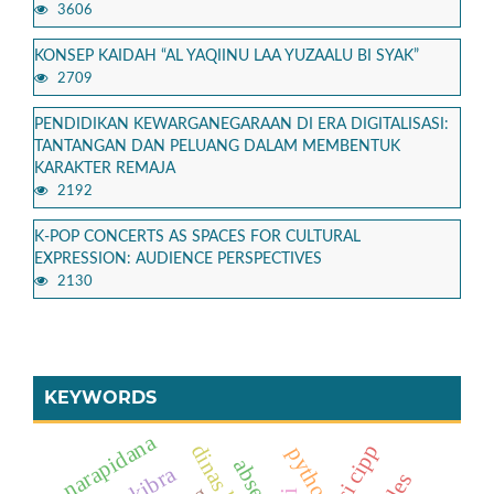
3606
KONSEP KAIDAH “AL YAQIINU LAA YUZAALU BI SYAK”
2709
PENDIDIKAN KEWARGANEGARAAN DI ERA DIGITALISASI:
TANTANGAN DAN PELUANG DALAM MEMBENTUK
KARAKTER REMAJA
2192
K-POP CONCERTS AS SPACES FOR CULTURAL
EXPRESSION: AUDIENCE PERSPECTIVES
2130
KEYWORDS
narapidana
python
absensi
paskibra