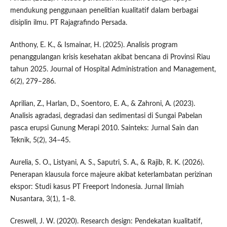
mendukung penggunaan penelitian kualitatif dalam berbagai
disiplin ilmu. PT Rajagrafindo Persada.
Anthony, E. K., & Ismainar, H. (2025). Analisis program
penanggulangan krisis kesehatan akibat bencana di Provinsi Riau
tahun 2025. Journal of Hospital Administration and Management,
6(2), 279–286.
Aprilian, Z., Harlan, D., Soentoro, E. A., & Zahroni, A. (2023).
Analisis agradasi, degradasi dan sedimentasi di Sungai Pabelan
pasca erupsi Gunung Merapi 2010. Sainteks: Jurnal Sain dan
Teknik, 5(2), 34–45.
Aurelia, S. O., Listyani, A. S., Saputri, S. A., & Rajib, R. K. (2026).
Penerapan klausula force majeure akibat keterlambatan perizinan
ekspor: Studi kasus PT Freeport Indonesia. Jurnal Ilmiah
Nusantara, 3(1), 1–8.
Creswell, J. W. (2020). Research design: Pendekatan kualitatif,