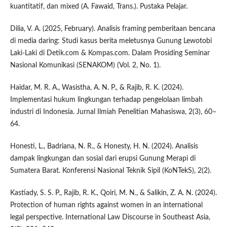
kuantitatif, dan mixed (A. Fawaid, Trans.). Pustaka Pelajar.
Dilia, V. A. (2025, February). Analisis framing pemberitaan bencana
di media daring: Studi kasus berita meletusnya Gunung Lewotobi
Laki-Laki di Detik.com & Kompas.com. Dalam Prosiding Seminar
Nasional Komunikasi (SENAKOM) (Vol. 2, No. 1).
Haidar, M. R. A., Wasistha, A. N. P., & Rajib, R. K. (2024).
Implementasi hukum lingkungan terhadap pengelolaan limbah
industri di Indonesia. Jurnal Ilmiah Penelitian Mahasiswa, 2(3), 60–
64.
Honesti, L., Badriana, N. R., & Honesty, H. N. (2024). Analisis
dampak lingkungan dan sosial dari erupsi Gunung Merapi di
Sumatera Barat. Konferensi Nasional Teknik Sipil (KoNTekS), 2(2).
Kastiady, S. S. P., Rajib, R. K., Qoiri, M. N., & Salikin, Z. A. N. (2024).
Protection of human rights against women in an international
legal perspective. International Law Discourse in Southeast Asia,