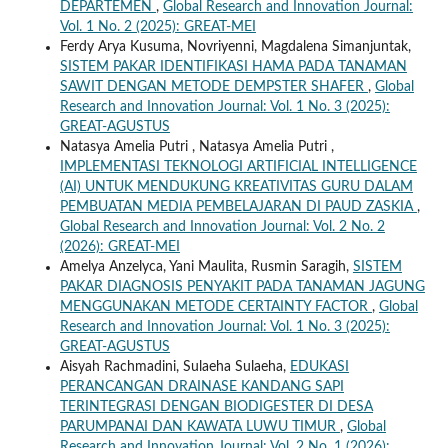
DEPARTEMEN
,
Global Research and Innovation Journal:
Vol. 1 No. 2 (2025): GREAT-MEI
Ferdy Arya Kusuma, Novriyenni, Magdalena Simanjuntak,
SISTEM PAKAR IDENTIFIKASI HAMA PADA TANAMAN
SAWIT DENGAN METODE DEMPSTER SHAFER
,
Global
Research and Innovation Journal: Vol. 1 No. 3 (2025):
GREAT-AGUSTUS
Natasya Amelia Putri , Natasya Amelia Putri ,
IMPLEMENTASI TEKNOLOGI ARTIFICIAL INTELLIGENCE
(AI) UNTUK MENDUKUNG KREATIVITAS GURU DALAM
PEMBUATAN MEDIA PEMBELAJARAN DI PAUD ZASKIA
,
Global Research and Innovation Journal: Vol. 2 No. 2
(2026): GREAT-MEI
Amelya Anzelyca, Yani Maulita, Rusmin Saragih,
SISTEM
PAKAR DIAGNOSIS PENYAKIT PADA TANAMAN JAGUNG
MENGGUNAKAN METODE CERTAINTY FACTOR
,
Global
Research and Innovation Journal: Vol. 1 No. 3 (2025):
GREAT-AGUSTUS
Aisyah Rachmadini, Sulaeha Sulaeha,
EDUKASI
PERANCANGAN DRAINASE KANDANG SAPI
TERINTEGRASI DENGAN BIODIGESTER DI DESA
PARUMPANAI DAN KAWATA LUWU TIMUR
,
Global
Research and Innovation Journal: Vol. 2 No. 1 (2026):