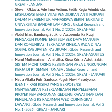
GREAT - JANUARI
Stevani Oktavia, Ade Irma Ardinur, Fadila Regia Arimbiviola,
EKSPLORASI EFEKTIVITAS PENDIDIKAN ANTI KORUPSI
DALAM MEMBENTUK MAHASISWA BERINTEGRITAS DI
UNIVERSITAS BANDAR LAMPUNG
,
Global Research and
Innovation Journal: Vol. 1 No. 2 (2025): GREAT-MEI
Abdul Irfan, Bambang Sutikno, Ascosenda Ika Rizqi,
PENGARUH KOMPETENSI SUMBER DAYA MANUSIA
DAN KOMUNIKASI TERHADAP KINERJA PADA DINAS
SOSIAL KABUPATEN PASURUAN
,
Global Research and
Innovation Journal: Vol. 1 No. 3 (2025): GREAT-AGUSTUS
Nurul Muthmainnah, Arni Litha, Riesa Krisna Astuti Sakir,
SISTEM MONITORING KEBISINGAN AREA LINGKUNGAN
KERJA DI PT SEMEN TONASA
,
Global Research and
Innovation Journal: Vol. 2 No. 1 (2026): GREAT - JANUARI
Nadia Altaffa Putri Santoso, Puguh Novi Prasetyono,
IDENTIFIKASI RISIKO YANG BERPOTENSI
MENYEBABKAN KETERLAMBATAN PENYELESAIAN
PROYEK PEMBANGUNAN GEDUNG RAWAT INAP DAN
PENUNJANG RS RADJIMAN WEDIODININGRAT
LAWANG
,
Global Research and Innovation Journal: Vol. 2
No. 1 (2026): GREAT - JANUARI