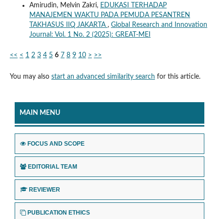
Amirudin, Melvin Zakri,
EDUKASI TERHADAP
MANAJEMEN WAKTU PADA PEMUDA PESANTREN
TAKHASUS IIQ JAKARTA
,
Global Research and Innovation
Journal: Vol. 1 No. 2 (2025): GREAT-MEI
<<
<
1
2
3
4
5
6
7
8
9
10
>
>>
You may also
start an advanced similarity search
for this article.
MAIN MENU
FOCUS AND SCOPE
EDITORIAL TEAM
REVIEWER
PUBLICATION ETHICS