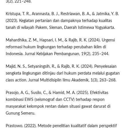
3(2), 221–248.
Kristupa, T. R., Arannasta, B. J., Restriawan, B. A., & Jatmika, Y. B.
(2023). Kegiatan pertanian dan dampaknya terhadap kualitas
tanah di wilayah Pakem, Sleman, Daerah Istimewa Yogyakarta.
Mahardhika, Z. M., Hapsari, I. M., & Rajib, R. K. (2024). Urgensi
reformasi hukum lingkungan terhadap perubahan iklim di
Indonesia. Jurnal Kebijakan Pembangunan, 19(2), 235–244.
Majid, N. S., Setyaningsih, R., & Rajib, R. K. (2024). Penyelesaian
sengketa lingkungan ditinjau dari hukum perdata melalui gugatan
class action. Jurnal Multidisiplin Ilmu Akademik, 1(3), 263–268.
Prasojo, A. G., Susilo, C., & Hamid, M. A. (2025). Efektivitas
kombinasi EWS (seismograf dan CCTV) terhadap respon
masyarakat kelompok rentan dalam situasi gawat darurat di
Gunung Semeru.
Prastowo. (2022). Metode penelitian kualitatif dalam perspektif