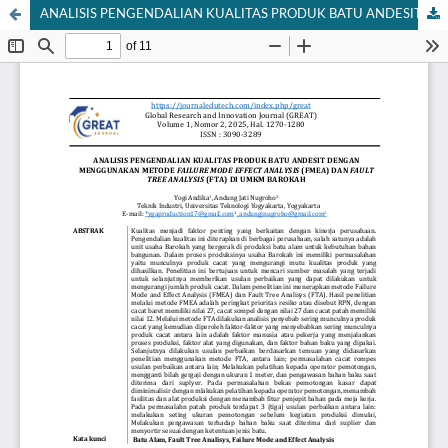
ANALISIS PENGENDALIAN KUALITAS PRODUK BATU ANDESIT DENGAN MENGGUNAKAN METODE FAILURE MODE EFFECT ANALYSIS (FMEA) DAN FAULT TREE ANALYSIS (FTA) DI UMKM BAROKAH