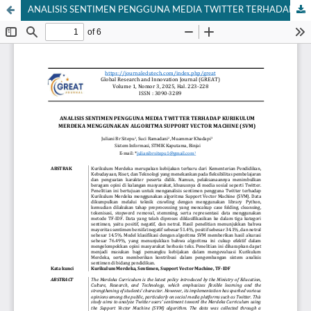
ANALISIS SENTIMEN PENGGUNA MEDIA TWITTER TERHADAP KURIKULUM MERDEKA MENGGUNAKAN ALGORITMA SUPPORT VECTOR MACHINE (SVM)