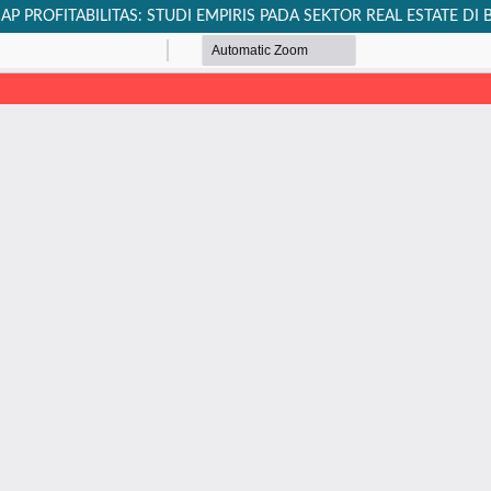
 PROFITABILITAS: STUDI EMPIRIS PADA SEKTOR REAL ESTATE DI BE