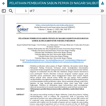
PELATIHAN PEMBUATAN SABUN PEPAYA DI NAGARI SALIBUTAN KECAMATAN LUBUK ALUNG KABUPATEN PADANG PARIAMAN