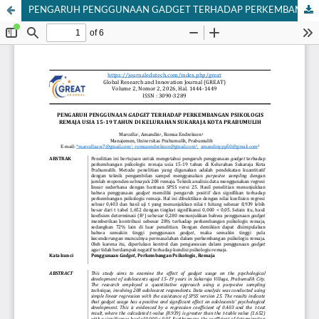
PENGARUH PENGGUNAAN GADGET TERHADAP PERKEMBANGAN PSIKOLOGIS REMAJA USIA 15-19 TAHUN DI KELURAHAN SUKARAJA KOTA PRABUMULIH