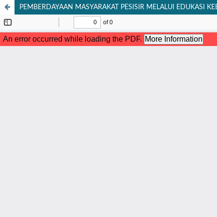
PEMBERDAYAAN MASYARAKAT PESISIR MELALUI EDUKASI KE