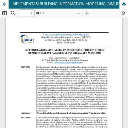
IMPLEMENTASI BUILDING INFORMATION MODELING (BIM) REVIT UNTUK QUANTITY TAKE OFF PADA GEDUNG PENDIDIKAN SDN ASEMROWO