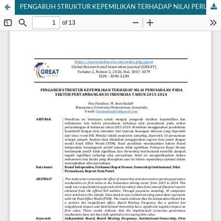
PENGARUH STRUKTUR KEPEMILIKAN TERHADAP NILAI PERUSAHAAN PADA SEKTOR PERTAMBANGAN DI INDONESIA TAHUN 2015-2024