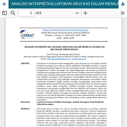
ANALISIS INTERPRETASI LAPORAN ARUS KAS DALAM MENILAI STABILITAS KEUANGAN PERUSAHAAN