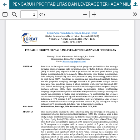
PENGARUH PROFITABILITAS DAN LEVERAGE TERHADAP NILAI PERUSAHAAN