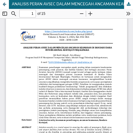
ANALISIS PERAN AVSEC DALAM MENCEGAH ANCAMAN KEAMANAN DI BANDAR UDARA INTERNASIONAL KERTAJATI MAJALENGKA