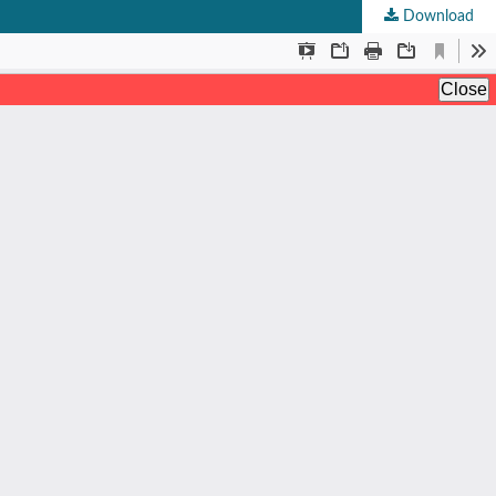
Download