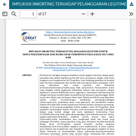
IMPLIKASI INKORTING TERHADAP PELANGGARAN LEGITIME PORTIE SERTA PERLINDUNGAN HAK WARIS ANAK PEREMPUAN PADA KASUS OEI TIONG HAM