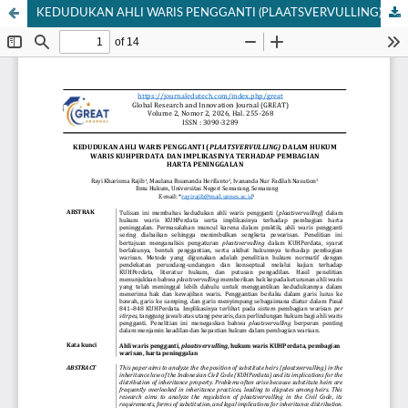
KEDUDUKAN AHLI WARIS PENGGANTI (PLAATSVERVULLING) DALAM HUKUM WARIS KUHPERDATA DAN IMPLIKASINYA TERHADAP PEMBAGIAN HARTA PENINGGALAN