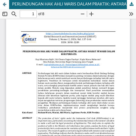
PERLINDUNGAN HAK AHLI WARIS DALAM PRAKTIK: ANTARA WASIAT PEWARIS DALAM KUH PERDATA