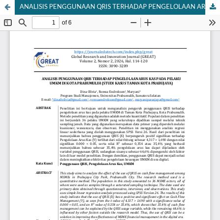
ANALISIS PENGGUNAAN QRIS TERHADAP PENGELOLAAN ARUS KAS PADA PELAKU UMKM DI KOTA PRABUMULIH (STUDI KASUS TAMAN KOTA PRABUJAYA)